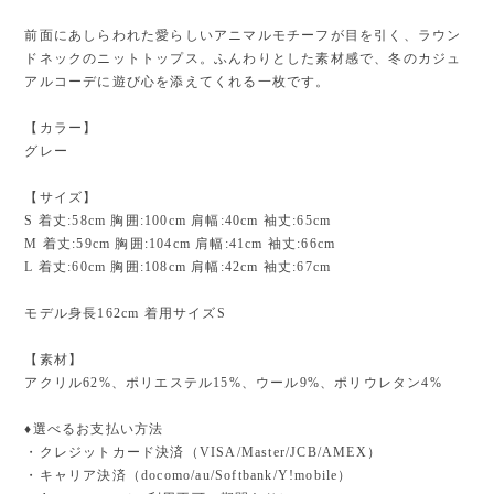
前面にあしらわれた愛らしいアニマルモチーフが目を引く、ラウン
ドネックのニットトップス。ふんわりとした素材感で、冬のカジュ
アルコーデに遊び心を添えてくれる一枚です。
【カラー】
グレー
【サイズ】
S 着丈:58cm 胸囲:100cm 肩幅:40cm 袖丈:65cm
M 着丈:59cm 胸囲:104cm 肩幅:41cm 袖丈:66cm
L 着丈:60cm 胸囲:108cm 肩幅:42cm 袖丈:67cm
モデル身長162cm 着用サイズS
【素材】
アクリル62%、ポリエステル15%、ウール9%、ポリウレタン4%
♦︎選べるお支払い方法
・クレジットカード決済（VISA/Master/JCB/AMEX）
・キャリア決済（docomo/au/Softbank/Y!mobile）