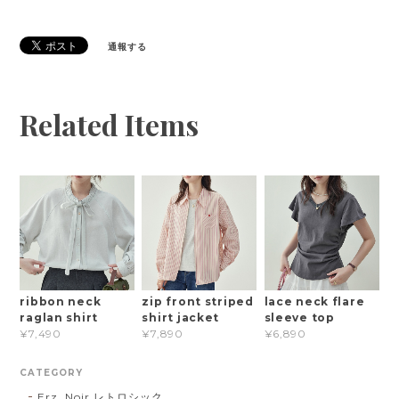
通報する
Related Items
ribbon neck
zip front striped
lace neck flare
raglan shirt
shirt jacket
sleeve top
¥7,490
¥7,890
¥6,890
CATEGORY
Erz. Noir レトロシック