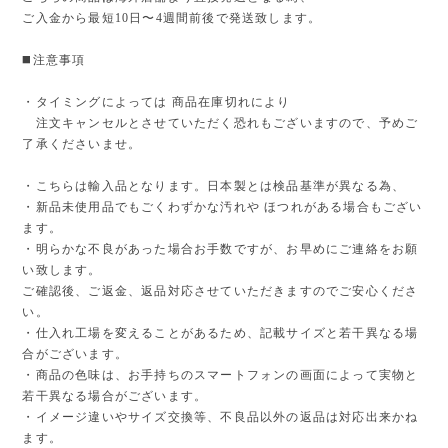
ご入金から最短10日〜4週間前後で発送致します。
◼️注意事項
・タイミングによっては 商品在庫切れにより
注文キャンセルとさせていただく恐れもございますので、予めご
了承くださいませ。
・こちらは輸入品となります。日本製とは検品基準が異なる為、
・新品未使用品でもごくわずかな汚れや ほつれがある場合もござい
ます。
・明らかな不良があった場合お手数ですが、お早めにご連絡をお願
い致します。
ご確認後、ご返金、返品対応させていただきますのでご安心くださ
い。
・仕入れ工場を変えることがあるため、記載サイズと若干異なる場
合がございます。
・商品の色味は、お手持ちのスマートフォンの画面によって実物と
若干異なる場合がございます。
・イメージ違いやサイズ交換等、不良品以外の返品は対応出来かね
ます。