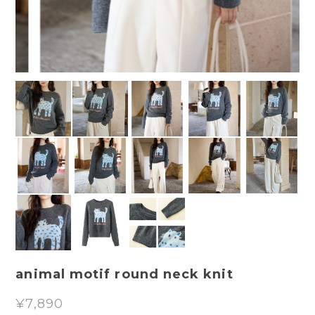
animal motif round neck knit
¥7,890