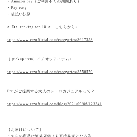
・Amazon pay（ご利用不可の期間あり）
・Pay-easy
・後払い決済
✴︎ Erz. ranking top 10 ✴︎ こちらから↓
https://www.erzofficial.com/categories/3617358
［ pickup item］イチオシアイテム↓
https://www.erzofficial.com/categories/3558579
Erz.がご提案する大人のレトロカジュアルって？
https://www.erzofficial.com/blog/2021/09/06/123341
【お届けについて】
こちらの商品は海外店舗より直接発送となる為、