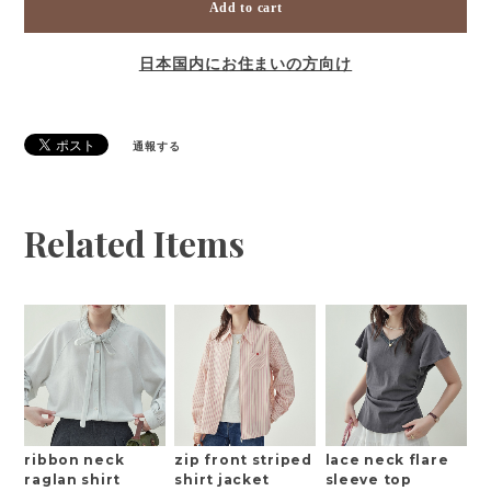
Add to cart
日本国内にお住まいの方向け
通報する
Related Items
ribbon neck
zip front striped
lace neck flare
raglan shirt
shirt jacket
sleeve top