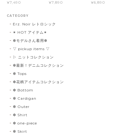
¥7,490
¥7,890
¥6,890
CATEGORY
Erz. Noir レトロシック
✴︎ HOT アイテム✴︎
❇︎モデルさん着用❇︎
▽ pickup items ▽
▷ ニットコレクション
❇︎最新！デニムコレクション
❇︎ Tops
❇︎花柄アイテムコレクション
❇︎ Bottom
❇︎ Cardigan
❇︎ Outer
❇︎ Shirt
❇︎ one-piece
❇︎ Skirt