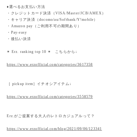
♦︎選べるお支払い方法
・クレジットカード決済（VISA/Master/JCB/AMEX）
・キャリア決済（docomo/au/Softbank/Y!mobile）
・Amazon pay（ご利用不可の期間あり）
・Pay-easy
・後払い決済
✴︎ Erz. ranking top 10 ✴︎ こちらから↓
https://www.erzofficial.com/categories/3617358
［ pickup item］イチオシアイテム↓
https://www.erzofficial.com/categories/3558579
Erz.がご提案する大人のレトロカジュアルって？
https://www.erzofficial.com/blog/2021/09/06/123341