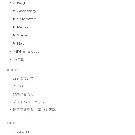
❇︎ Bag
❇︎ Accessory
❇︎ Salopette
❇︎ Pierce
❇︎ Shoes
❇︎ Hat
❇︎iPhone case
□ 特集
GUIDE
Erz.について
BLOG
お問い合わせ
プライバシーポリシー
特定商取引法に基づく表記
LINK
Instagram