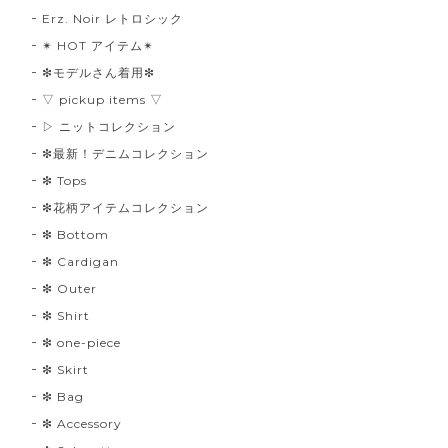
Erz. Noir レトロシック
✴︎ HOT アイテム✴︎
❇︎モデルさん着用❇︎
▽ pickup items ▽
▷ ニットコレクション
❇︎最新！デニムコレクション
❇︎ Tops
❇︎花柄アイテムコレクション
❇︎ Bottom
❇︎ Cardigan
❇︎ Outer
❇︎ Shirt
❇︎ one-piece
❇︎ Skirt
❇︎ Bag
❇︎ Accessory