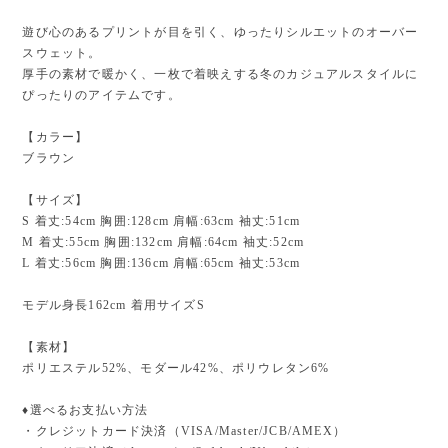
遊び心のあるプリントが目を引く、ゆったりシルエットのオーバー
スウェット。
厚手の素材で暖かく、一枚で着映えする冬のカジュアルスタイルに
ぴったりのアイテムです。
【カラー】
ブラウン
【サイズ】
S 着丈:54cm 胸囲:128cm 肩幅:63cm 袖丈:51cm
M 着丈:55cm 胸囲:132cm 肩幅:64cm 袖丈:52cm
L 着丈:56cm 胸囲:136cm 肩幅:65cm 袖丈:53cm
モデル身長162cm 着用サイズS
【素材】
ポリエステル52%、モダール42%、ポリウレタン6%
♦︎選べるお支払い方法
・クレジットカード決済（VISA/Master/JCB/AMEX）