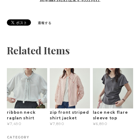
通報する
Related Items
ribbon neck
zip front striped
lace neck flare
raglan shirt
shirt jacket
sleeve top
¥7,490
¥7,890
¥6,890
CATEGORY