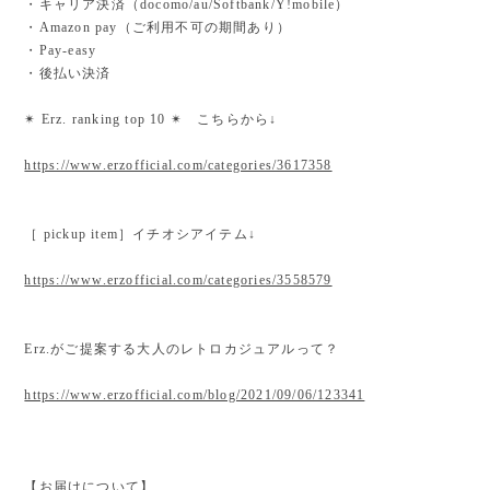
・キャリア決済（docomo/au/Softbank/Y!mobile）
・Amazon pay（ご利用不可の期間あり）
・Pay-easy
・後払い決済
✴︎ Erz. ranking top 10 ✴︎ こちらから↓
https://www.erzofficial.com/categories/3617358
［ pickup item］イチオシアイテム↓
https://www.erzofficial.com/categories/3558579
Erz.がご提案する大人のレトロカジュアルって？
https://www.erzofficial.com/blog/2021/09/06/123341
【お届けについて】