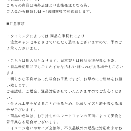
こちらの商品は海外店舗より直接発送となる為、
ご入金から最短10日〜4週間前後で発送致します。
◼️注意事項
・タイミングによっては 商品在庫切れにより
注文キャンセルとさせていただく恐れもございますので、予めご
了承くださいませ。
・こちらは輸入品となります。日本製とは検品基準が異なる為、
・新品未使用品でもごくわずかな汚れや ほつれがある場合もござい
ます。
・明らかな不良があった場合お手数ですが、お早めにご連絡をお願
い致します。
ご確認後、ご返金、返品対応させていただきますのでご安心くださ
い。
・仕入れ工場を変えることがあるため、記載サイズと若干異なる場
合がございます。
・商品の色味は、お手持ちのスマートフォンの画面によって実物と
若干異なる場合がございます。
・イメージ違いやサイズ交換等、不良品以外の返品は対応出来かね