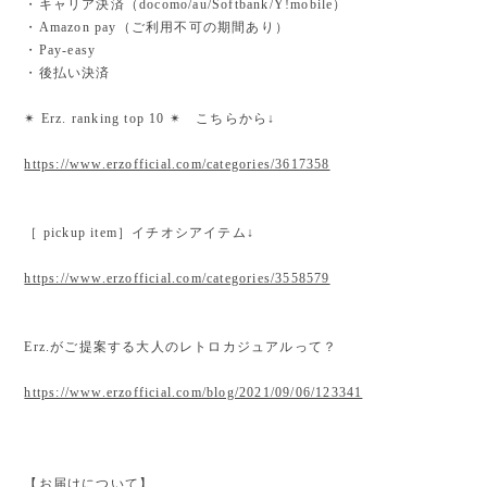
・キャリア決済（docomo/au/Softbank/Y!mobile）
・Amazon pay（ご利用不可の期間あり）
・Pay-easy
・後払い決済
✴︎ Erz. ranking top 10 ✴︎ こちらから↓
https://www.erzofficial.com/categories/3617358
［ pickup item］イチオシアイテム↓
https://www.erzofficial.com/categories/3558579
Erz.がご提案する大人のレトロカジュアルって？
https://www.erzofficial.com/blog/2021/09/06/123341
【お届けについて】