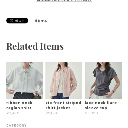
通報する
Related Items
ribbon neck
zip front striped
lace neck flare
raglan shirt
shirt jacket
sleeve top
¥7,490
¥7,890
¥6,890
CATEGORY