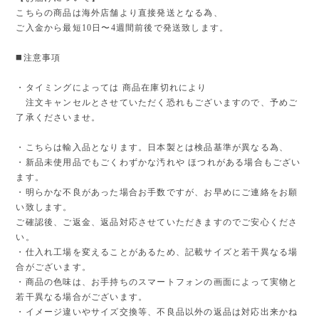
こちらの商品は海外店舗より直接発送となる為、
ご入金から最短10日〜4週間前後で発送致します。
◼️注意事項
・タイミングによっては 商品在庫切れにより
注文キャンセルとさせていただく恐れもございますので、予めご
了承くださいませ。
・こちらは輸入品となります。日本製とは検品基準が異なる為、
・新品未使用品でもごくわずかな汚れや ほつれがある場合もござい
ます。
・明らかな不良があった場合お手数ですが、お早めにご連絡をお願
い致します。
ご確認後、ご返金、返品対応させていただきますのでご安心くださ
い。
・仕入れ工場を変えることがあるため、記載サイズと若干異なる場
合がございます。
・商品の色味は、お手持ちのスマートフォンの画面によって実物と
若干異なる場合がございます。
・イメージ違いやサイズ交換等、不良品以外の返品は対応出来かね