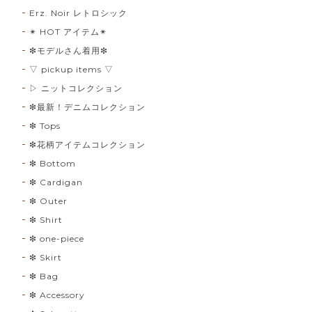
Erz. Noir レトロシック
✴︎ HOT アイテム✴︎
❇︎モデルさん着用❇︎
▽ pickup items ▽
▷ ニットコレクション
❇︎最新！デニムコレクション
❇︎ Tops
❇︎花柄アイテムコレクション
❇︎ Bottom
❇︎ Cardigan
❇︎ Outer
❇︎ Shirt
❇︎ one-piece
❇︎ Skirt
❇︎ Bag
❇︎ Accessory