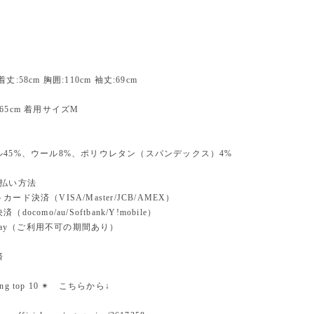
:58cm 胸囲:110cm 袖丈:69cm
65cm 着用サイズM
45%、ウール8%、ポリウレタン（スパンデックス）4%
支払い方法
ード決済（VISA/Master/JCB/AMEX）
docomo/au/Softbank/Y!mobile）
n pay（ご利用不可の期間あり）
済
nking top 10 ✴︎ こちらから↓