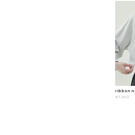
ribbon n
¥7,490