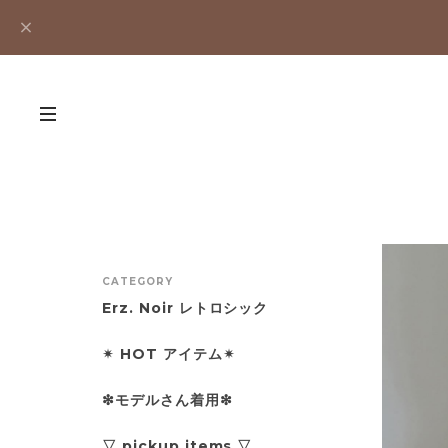
CATEGORY
Erz. Noir レトロシック
✴︎ HOT アイテム✴︎
❇︎モデルさん着用❇︎
▽ pickup items ▽