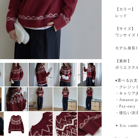
【カラー】
レッド
【サイズ】
ワンサイズ 着丈
モデル身長1
【素材】
ポリエステル
♦︎選べるお
・クレジットカ
・キャリア決済（
・Amazo
・Pay-easy
・後払い決
✴︎ Erz. ra