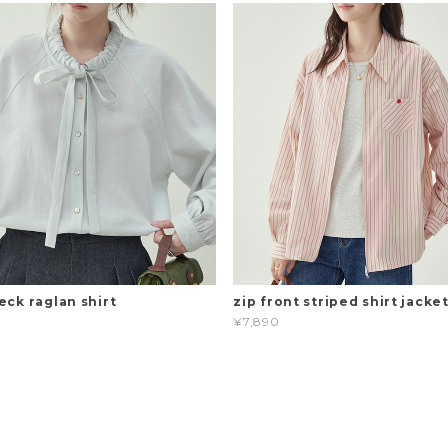
eck raglan shirt
zip front striped shirt jacke
¥7,890