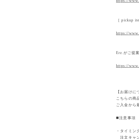
https://www.
［ pickup
https://www.
Erz.がご
https://www
【お届けに
こちらの商
ご入金から
◼️注意事項
・タイミン
注文キャン