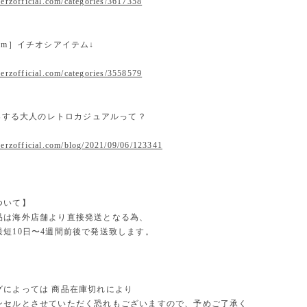
erzofficial.com/categories/3617358
 item］イチオシアイテム↓
erzofficial.com/categories/3558579
提案する大人のレトロカジュアルって？
.erzofficial.com/blog/2021/09/06/123341
ついて】
品は海外店舗より直接発送となる為、
最短10日〜4週間前後で発送致します。
グによっては 商品在庫切れにより
セルとさせていただく恐れもございますので、予めご了承く