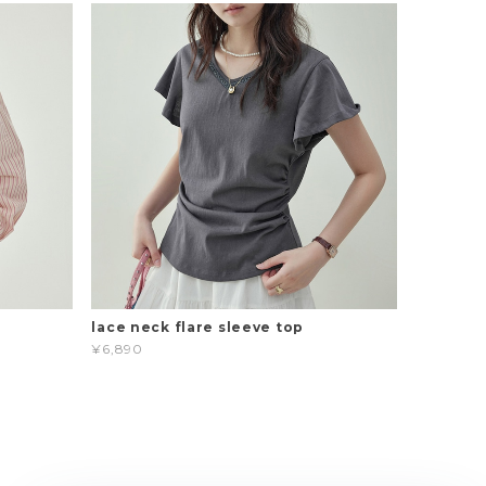
t
lace neck flare sleeve top
¥6,890