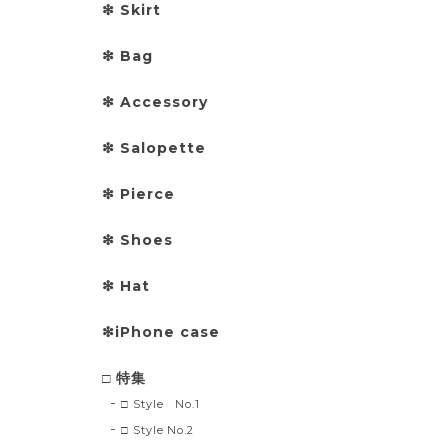
❇︎ Skirt
❇︎ Bag
❇︎ Accessory
❇︎ Salopette
❇︎ Pierce
❇︎ Shoes
❇︎ Hat
❇︎iPhone case
□ 特集
□ Style No.1
□ Style No.2