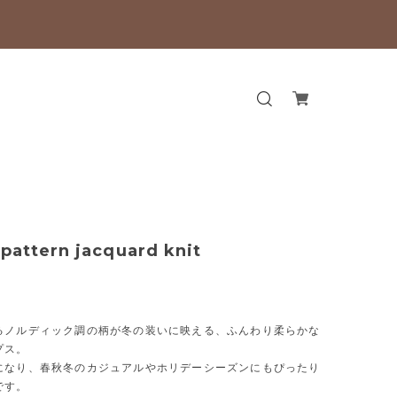
 pattern jacquard knit
るノルディック調の柄が冬の装いに映える、ふんわり柔らかな
プス。
になり、春秋冬のカジュアルやホリデーシーズンにもぴったり
です。