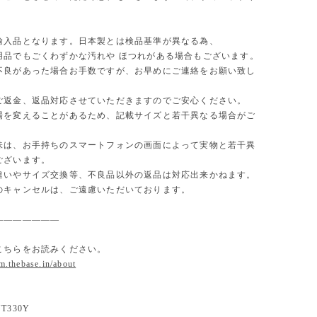
。
輸入品となります。日本製とは検品基準が異なる為、
用品でもごくわずかな汚れや ほつれがある場合もございます。
不良があった場合お手数ですが、お早めにご連絡をお願い致し
ご返金、返品対応させていただきますのでご安心ください。
場を変えることがあるため、記載サイズと若干異なる場合がご
味は、お手持ちのスマートフォンの画面によって実物と若干異
ございます。
違いやサイズ交換等、不良品以外の返品は対応出来かねます。
のキャンセルは、ご遠慮いただいております。
———————
こちらをお読みください。
om.thebase.in/about
330Y