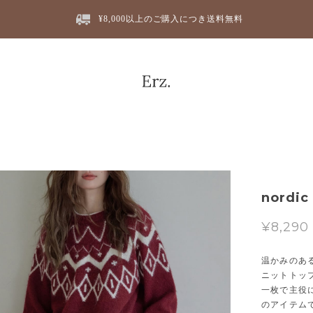
¥8,000以上のご購入につき送料無料
nordic
¥8,290
温かみのあ
ニットトッ
一枚で主役
のアイテム