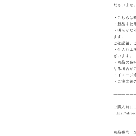
ださいませ
・こちらは
・新品未使
・明らかな
ます。
ご確認後、
・仕入れ工
ざいます。
・商品の色
なる場合が
・イメージ
・ご注文後
—————
ご購入前に
https://alro
商品番号 NT