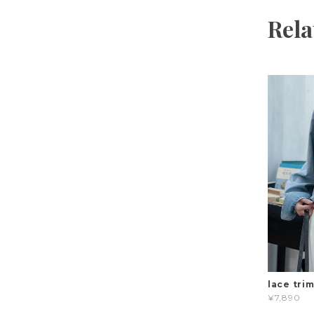
Rela
lace tri
¥7,890