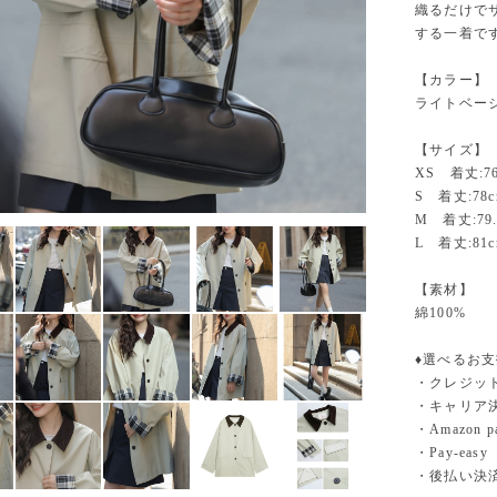
織るだけで
する一着で
【カラー】
ライトベー
【サイズ】
XS 着丈:76
S 着丈:78c
M 着丈:79.
L 着丈:81c
【素材】
綿100%
♦︎選べるお
・クレジットカ
・キャリア決済（
・Amazo
・Pay-easy
・後払い決