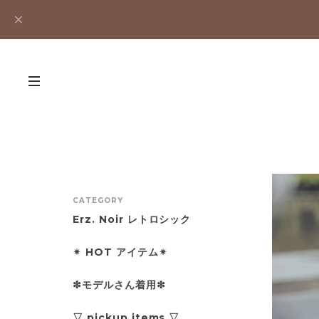
CATEGORY
Erz. Noir レトロシック
✴︎ HOT アイテム✴︎
❇︎モデルさん着用❇︎
▽ pickup items ▽