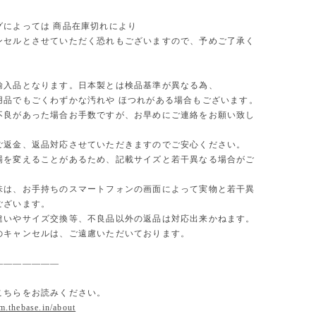
グによっては 商品在庫切れにより
セルとさせていただく恐れもございますので、予めご了承く
。
輸入品となります。日本製とは検品基準が異なる為、
用品でもごくわずかな汚れや ほつれがある場合もございます。
不良があった場合お手数ですが、お早めにご連絡をお願い致し
ご返金、返品対応させていただきますのでご安心ください。
場を変えることがあるため、記載サイズと若干異なる場合がご
味は、お手持ちのスマートフォンの画面によって実物と若干異
ございます。
違いやサイズ交換等、不良品以外の返品は対応出来かねます。
のキャンセルは、ご遠慮いただいております。
———————
こちらをお読みください。
om.thebase.in/about