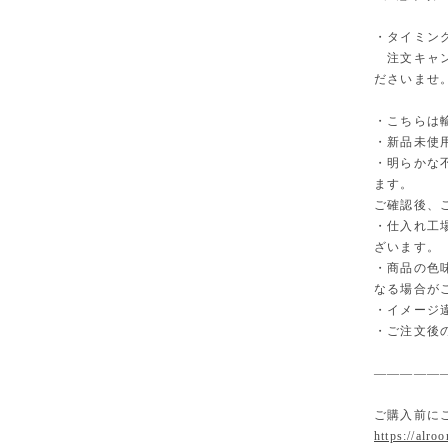
・タイミン
注文キャン
ださいませ
・こちらは
・新品未使
・明らかな
ます。
ご確認後、
・仕入れ工
ざいます。
・商品の色
なる場合が
・イメージ
・ご注文後
—————
ご購入前に
https://alro