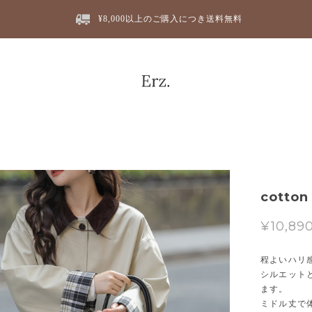
¥8,000以上のご購入につき送料無料
cotton
¥10,89
程よいハリ
シルエット
ます。
ミドル丈で