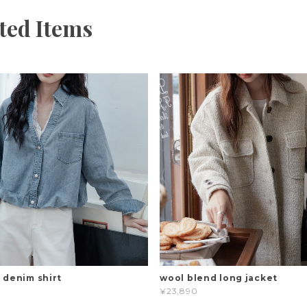
ted Items
m denim shirt
wool blend long jacket
¥23,890