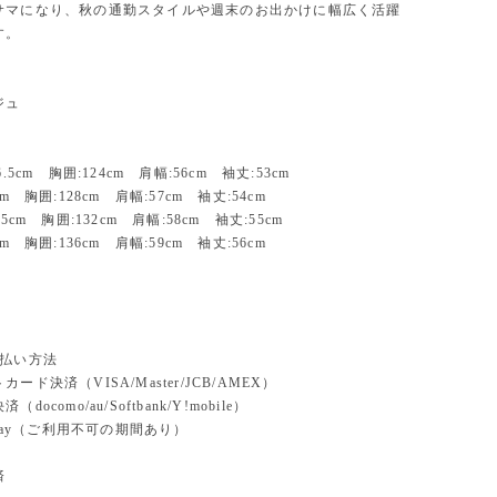
サマになり、秋の通勤スタイルや週末のお出かけに幅広く活躍
す。
ジュ
.5cm 胸囲:124cm 肩幅:56cm 袖丈:53cm
m 胸囲:128cm 肩幅:57cm 袖丈:54cm
5cm 胸囲:132cm 肩幅:58cm 袖丈:55cm
m 胸囲:136cm 肩幅:59cm 袖丈:56cm
支払い方法
ード決済（VISA/Master/JCB/AMEX）
docomo/au/Softbank/Y!mobile）
n pay（ご利用不可の期間あり）
済