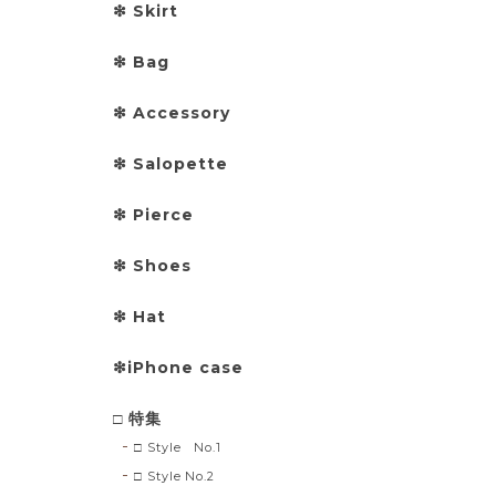
❇︎ Skirt
❇︎ Bag
❇︎ Accessory
❇︎ Salopette
❇︎ Pierce
❇︎ Shoes
❇︎ Hat
❇︎iPhone case
□ 特集
□ Style No.1
□ Style No.2