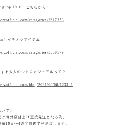
nking top 10 ✴︎ こちらから↓
erzofficial.com/categories/3617358
 item］イチオシアイテム↓
erzofficial.com/categories/3558579
提案する大人のレトロカジュアルって？
.erzofficial.com/blog/2021/09/06/123341
ついて】
品は海外店舗より直接発送となる為、
最短10日〜4週間前後で発送致します。