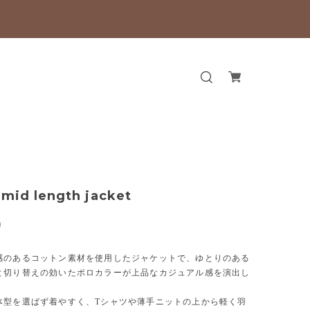
 mid length jacket
0
感のあるコットン素材を使用したジャケットで、ゆとりのある
と切り替えの効いたポロカラーが上品なカジュアル感を演出し
体型を選ばず着やすく、Tシャツや薄手ニットの上から軽く羽