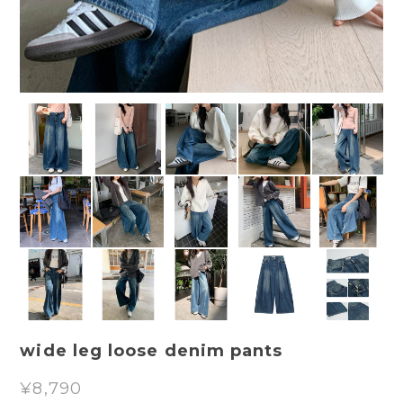
wide leg loose denim pants
¥8,790