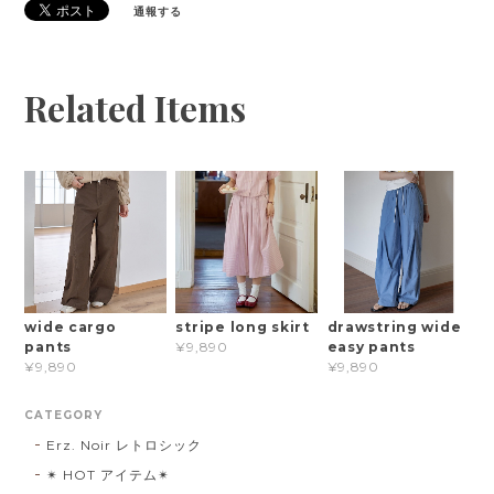
通報する
Related Items
wide cargo
stripe long skirt
drawstring wide
pants
easy pants
¥9,890
¥9,890
¥9,890
CATEGORY
Erz. Noir レトロシック
✴︎ HOT アイテム✴︎