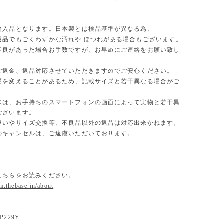
。
輸入品となります。日本製とは検品基準が異なる為、
用品でもごくわずかな汚れや ほつれがある場合もございます。
不良があった場合お手数ですが、お早めにご連絡をお願い致し
ご返金、返品対応させていただきますのでご安心ください。
場を変えることがあるため、記載サイズと若干異なる場合がご
味は、お手持ちのスマートフォンの画面によって実物と若干異
ございます。
違いやサイズ交換等、不良品以外の返品は対応出来かねます。
のキャンセルは、ご遠慮いただいております。
———————
こちらをお読みください。
om.thebase.in/about
229Y