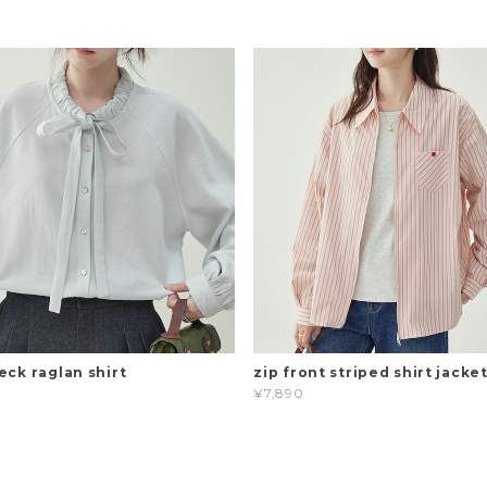
eck raglan shirt
zip front striped shirt jacke
¥7,890