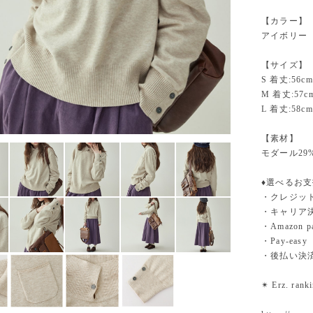
【カラー】
アイボリー
【サイズ】
S 着丈:56cm
M 着丈:57c
L 着丈:58cm
【素材】
モダール29
♦︎選べるお
・クレジットカ
・キャリア決済（
・Amazo
・Pay-easy
・後払い決
✴︎ Erz. ra