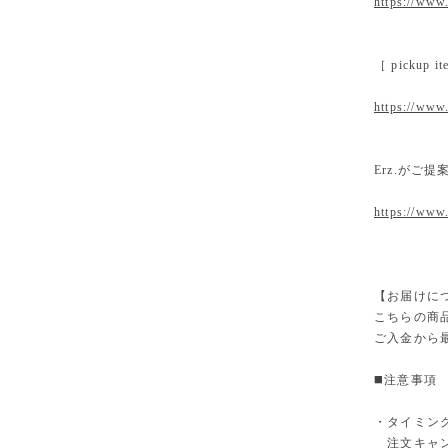
https://www.
［ pickup
https://www.
Erz.がご
https://www
【お届けに
こちらの商
ご入金から
◼️注意事項
・タイミン
注文キャン