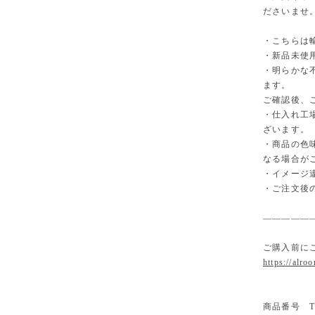
ださいませ
・こちらは
・新品未使
・明らかな
ます。
ご確認後、
・仕入れ工
ざいます。
・商品の色
なる場合が
・イメージ
・ご注文後
—————
ご購入前に
https://alro
商品番号 TP