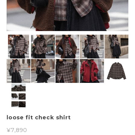
loose fit check shirt
¥7,890