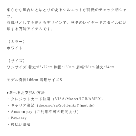
柔らかな風合いとゆとりのあるシルエットが特徴のチェック柄シャ
ツ。
羽織りとしても使えるデザインで、秋冬のレイヤードスタイルに活
躍する万能アイテムです。
【カラー】
ホワイト
【サイズ】
ワンサイズ 着丈:65-72cm 胸囲:130cm 肩幅:58cm 袖丈:54cm
モデル身長166cm 着用サイズS
♦︎選べるお支払い方法
・クレジットカード決済（VISA/Master/JCB/AMEX）
・キャリア決済（docomo/au/Softbank/Y!mobile）
・Amazon pay（ご利用不可の期間あり）
・Pay-easy
・後払い決済