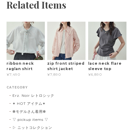
Related Items
ribbon neck
zip front striped
lace neck flare
raglan shirt
shirt jacket
sleeve top
¥7,490
¥7,890
¥6,890
CATEGORY
Erz. Noir レトロシック
✴︎ HOT アイテム✴︎
❇︎モデルさん着用❇︎
▽ pickup items ▽
▷ ニットコレクション