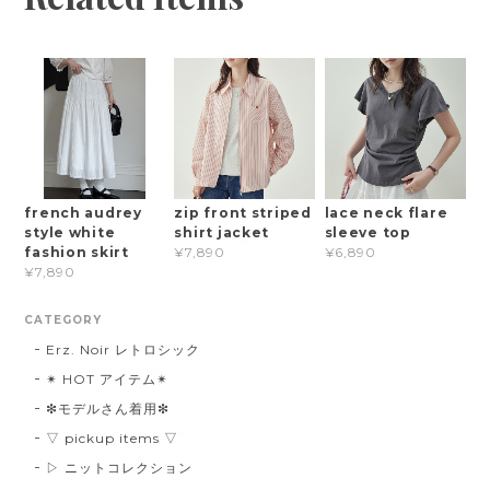
french audrey
zip front striped
lace neck flare
style white
shirt jacket
sleeve top
fashion skirt
¥7,890
¥6,890
¥7,890
CATEGORY
Erz. Noir レトロシック
✴︎ HOT アイテム✴︎
❇︎モデルさん着用❇︎
▽ pickup items ▽
▷ ニットコレクション