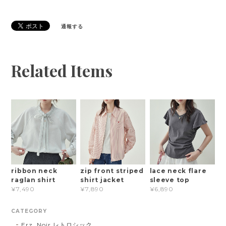
通報する
Related Items
ribbon neck
zip front striped
lace neck flare
raglan shirt
shirt jacket
sleeve top
¥7,490
¥7,890
¥6,890
CATEGORY
Erz. Noir レトロシック