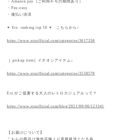
・Amazon pay（ご利用不可の期間あり）
・Pay-easy
・後払い決済
✴︎ Erz. ranking top 10 ✴︎ こちらから↓
https://www.erzofficial.com/categories/3617358
［ pickup item］イチオシアイテム↓
https://www.erzofficial.com/categories/3558579
Erz.がご提案する大人のレトロカジュアルって？
https://www.erzofficial.com/blog/2021/09/06/123341
【お届けについて】
こちらの商品は海外店舗より直接発送となる為、