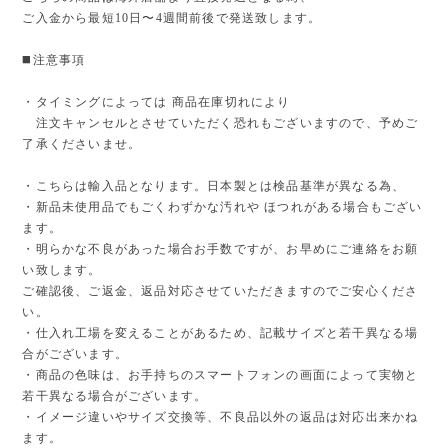
ご入金から最短10日〜4週間前後で発送致します。
◼️注意事項
・タイミングによっては 商品在庫切れにより
注文キャンセルとさせていただく恐れもございますので、予めご
了承くださいませ。
・こちらは輸入品となります。日本製とは検品基準が異なる為、
・新品未使用品でもごくわずかな汚れや ほつれがある場合もござい
ます。
・明らかな不良があった場合お手数ですが、お早めにご連絡をお願
い致します。
ご確認後、ご返金、返品対応させていただきますのでご安心くださ
い。
・仕入れ工場を変えることがあるため、記載サイズと若干異なる場
合がございます。
・商品の色味は、お手持ちのスマートフォンの画面によって実物と
若干異なる場合がございます。
・イメージ違いやサイズ交換等、不良品以外の返品は対応出来かね
ます。