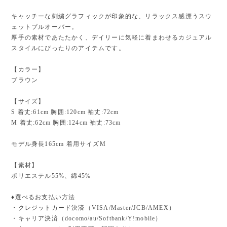
キャッチーな刺繍グラフィックが印象的な、リラックス感漂うスウ
ェットプルオーバー。
厚手の素材であたたかく、デイリーに気軽に着まわせるカジュアル
スタイルにぴったりのアイテムです。
【カラー】
ブラウン
【サイズ】
S 着丈:61cm 胸囲:120cm 袖丈:72cm
M 着丈:62cm 胸囲:124cm 袖丈:73cm
モデル身長165cm 着用サイズM
【素材】
ポリエステル55%、綿45%
♦︎選べるお支払い方法
・クレジットカード決済（VISA/Master/JCB/AMEX）
・キャリア決済（docomo/au/Softbank/Y!mobile）