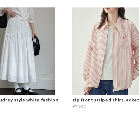
udrey style white fashion
zip front striped shirt jacke
¥7,890