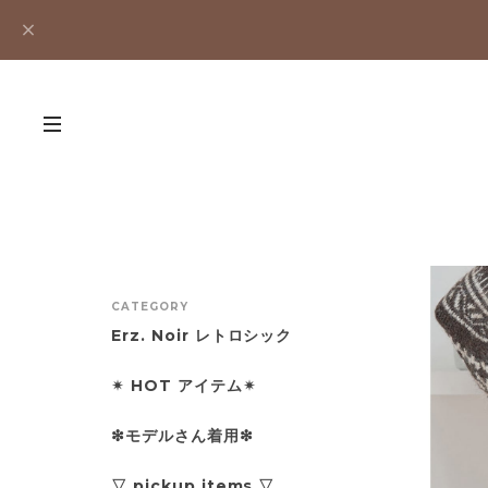
CATEGORY
Erz. Noir レトロシック
✴︎ HOT アイテム✴︎
❇︎モデルさん着用❇︎
▽ pickup items ▽