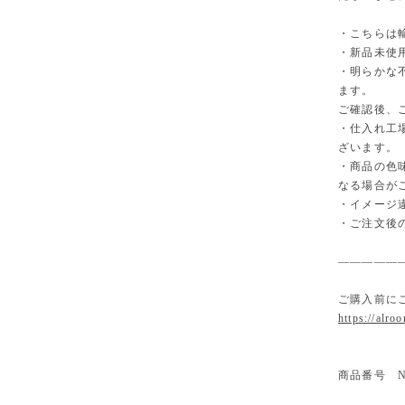
・こちらは
・新品未使
・明らかな
ます。
ご確認後、
・仕入れ工
ざいます。
・商品の色
なる場合が
・イメージ
・ご注文後
—————
ご購入前に
https://alro
商品番号 NT