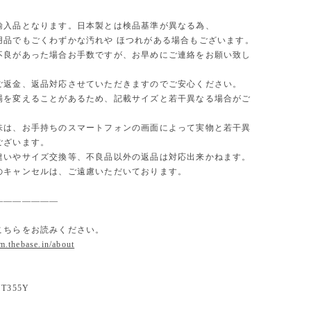
輸入品となります。日本製とは検品基準が異なる為、
用品でもごくわずかな汚れや ほつれがある場合もございます。
不良があった場合お手数ですが、お早めにご連絡をお願い致し
ご返金、返品対応させていただきますのでご安心ください。
場を変えることがあるため、記載サイズと若干異なる場合がご
味は、お手持ちのスマートフォンの画面によって実物と若干異
ございます。
違いやサイズ交換等、不良品以外の返品は対応出来かねます。
のキャンセルは、ご遠慮いただいております。
———————
こちらをお読みください。
om.thebase.in/about
355Y