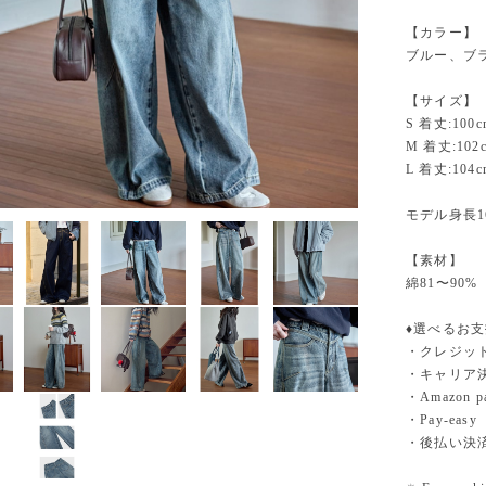
【カラー】
ブルー、ブ
【サイズ】
S 着丈:100
M 着丈:102
L 着丈:104
モデル身長1
【素材】
綿81〜90%
♦︎選べるお
・クレジットカ
・キャリア決済（
・Amazo
・Pay-easy
・後払い決