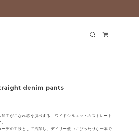
traight denim pants
0
ち加工がこなれ感を演出する、ワイドシルエットのストレート
ツ。
コーデの主役として活躍し、デイリー使いにぴったりな一本で