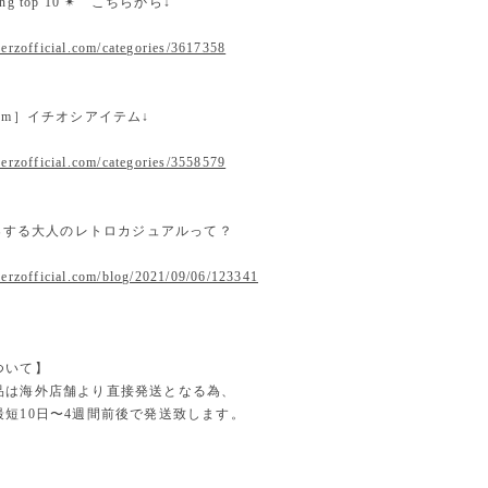
nking top 10 ✴︎ こちらから↓
erzofficial.com/categories/3617358
 item］イチオシアイテム↓
erzofficial.com/categories/3558579
提案する大人のレトロカジュアルって？
.erzofficial.com/blog/2021/09/06/123341
ついて】
品は海外店舗より直接発送となる為、
最短10日〜4週間前後で発送致します。