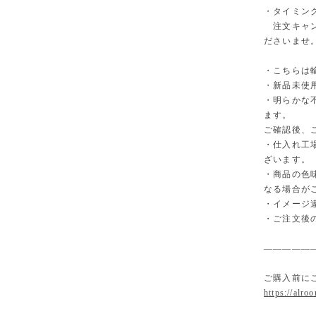
・タイミン
注文キャン
ださいませ
・こちらは
・新品未使
・明らかな
ます。
ご確認後、
・仕入れ工
ざいます。
・商品の色
なる場合が
・イメージ
・ご注文後
—————
ご購入前に
https://alro