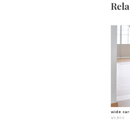
Rela
wide car
¥9,890