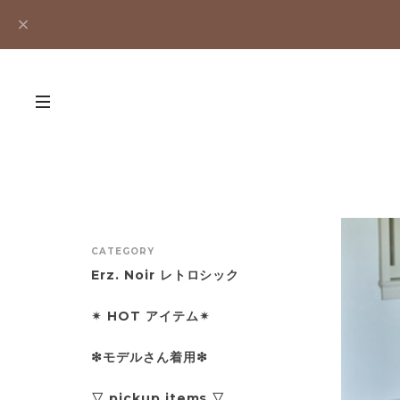
CATEGORY
Erz. Noir レトロシック
✴︎ HOT アイテム✴︎
❇︎モデルさん着用❇︎
▽ pickup items ▽