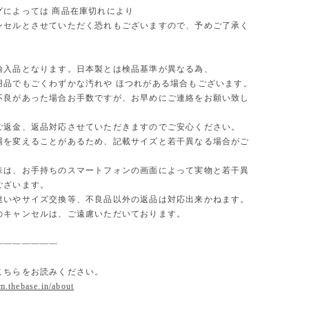
グによっては 商品在庫切れにより
セルとさせていただく恐れもございますので、予めご了承く
。
輸入品となります。日本製とは検品基準が異なる為、
用品でもごくわずかな汚れや ほつれがある場合もございます。
不良があった場合お手数ですが、お早めにご連絡をお願い致し
ご返金、返品対応させていただきますのでご安心ください。
場を変えることがあるため、記載サイズと若干異なる場合がご
味は、お手持ちのスマートフォンの画面によって実物と若干異
ございます。
違いやサイズ交換等、不良品以外の返品は対応出来かねます。
のキャンセルは、ご遠慮いただいております。
———————
こちらをお読みください。
om.thebase.in/about