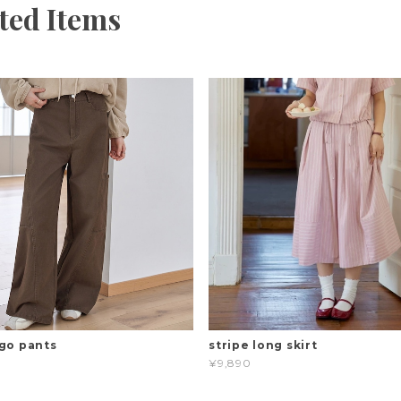
ted Items
go pants
stripe long skirt
¥9,890