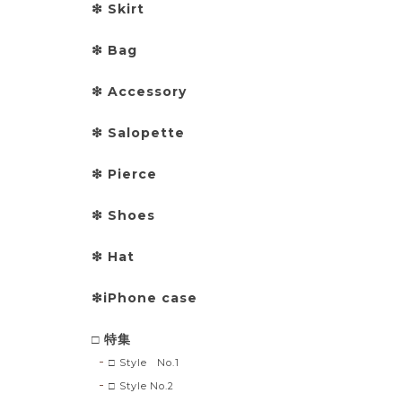
❇︎ Skirt
❇︎ Bag
❇︎ Accessory
❇︎ Salopette
❇︎ Pierce
❇︎ Shoes
❇︎ Hat
❇︎iPhone case
□ 特集
□ Style No.1
□ Style No.2