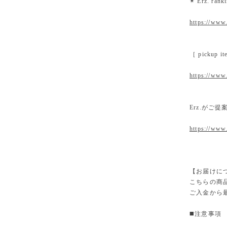
✴︎ Erz. ra
https://www.
［ pickup
https://www.
Erz.がご
https://www
【お届けに
こちらの商
ご入金から
◼️注意事項