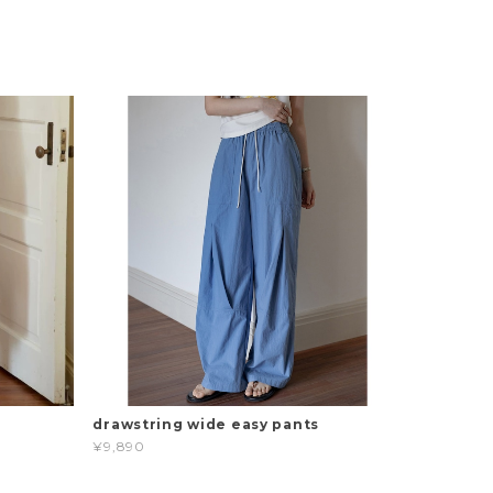
drawstring wide easy pants
¥9,890