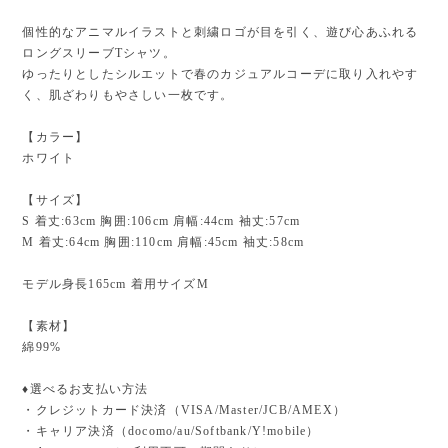
個性的なアニマルイラストと刺繍ロゴが目を引く、遊び心あふれる
ロングスリーブTシャツ。
ゆったりとしたシルエットで春のカジュアルコーデに取り入れやす
く、肌ざわりもやさしい一枚です。
【カラー】
ホワイト
【サイズ】
S 着丈:63cm 胸囲:106cm 肩幅:44cm 袖丈:57cm
M 着丈:64cm 胸囲:110cm 肩幅:45cm 袖丈:58cm
モデル身長165cm 着用サイズM
【素材】
綿99%
♦︎選べるお支払い方法
・クレジットカード決済（VISA/Master/JCB/AMEX）
・キャリア決済（docomo/au/Softbank/Y!mobile）