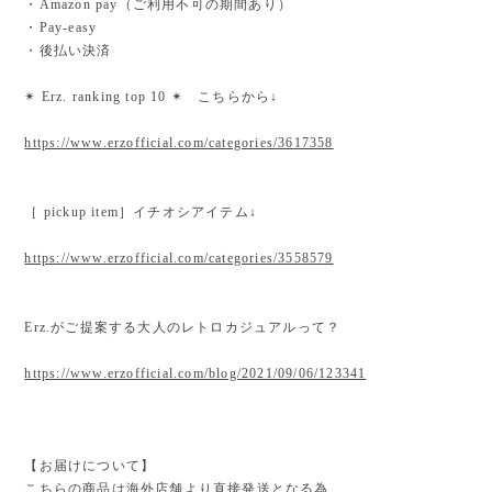
・Amazon pay（ご利用不可の期間あり）
・Pay-easy
・後払い決済
✴︎ Erz. ranking top 10 ✴︎ こちらから↓
https://www.erzofficial.com/categories/3617358
［ pickup item］イチオシアイテム↓
https://www.erzofficial.com/categories/3558579
Erz.がご提案する大人のレトロカジュアルって？
https://www.erzofficial.com/blog/2021/09/06/123341
【お届けについて】
こちらの商品は海外店舗より直接発送となる為、