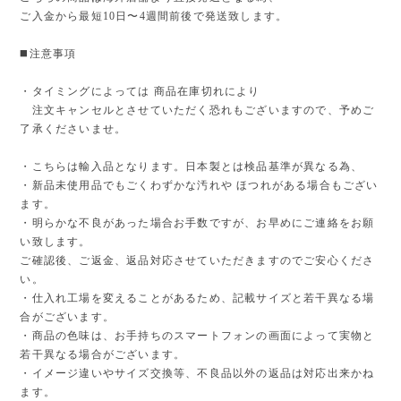
ご入金から最短10日〜4週間前後で発送致します。
◼️注意事項
・タイミングによっては 商品在庫切れにより
注文キャンセルとさせていただく恐れもございますので、予めご
了承くださいませ。
・こちらは輸入品となります。日本製とは検品基準が異なる為、
・新品未使用品でもごくわずかな汚れや ほつれがある場合もござい
ます。
・明らかな不良があった場合お手数ですが、お早めにご連絡をお願
い致します。
ご確認後、ご返金、返品対応させていただきますのでご安心くださ
い。
・仕入れ工場を変えることがあるため、記載サイズと若干異なる場
合がございます。
・商品の色味は、お手持ちのスマートフォンの画面によって実物と
若干異なる場合がございます。
・イメージ違いやサイズ交換等、不良品以外の返品は対応出来かね
ます。