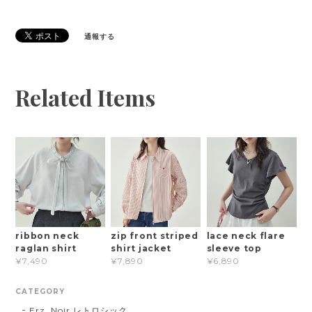
通報する
Related Items
ribbon neck
zip front striped
lace neck flare
raglan shirt
shirt jacket
sleeve top
¥7,490
¥7,890
¥6,890
CATEGORY
Erz. Noir レトロシック