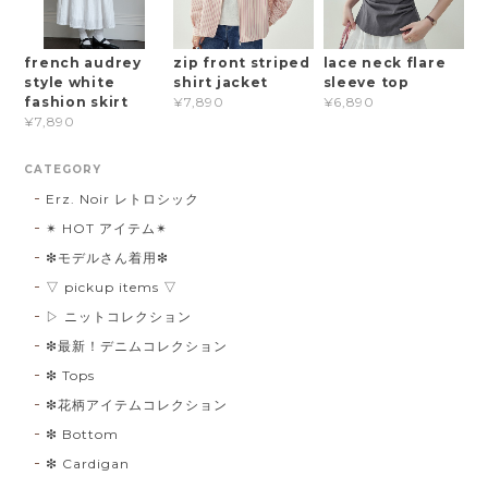
french audrey
zip front striped
lace neck flare
style white
shirt jacket
sleeve top
fashion skirt
¥7,890
¥6,890
¥7,890
CATEGORY
Erz. Noir レトロシック
✴︎ HOT アイテム✴︎
❇︎モデルさん着用❇︎
▽ pickup items ▽
▷ ニットコレクション
❇︎最新！デニムコレクション
❇︎ Tops
❇︎花柄アイテムコレクション
❇︎ Bottom
❇︎ Cardigan