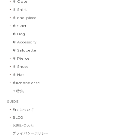
❇︎ Outer
❇︎ Shirt
❇︎ one-piece
❇︎ Skirt
❇︎ Bag
❇︎ Accessory
❇︎ Salopette
❇︎ Pierce
❇︎ Shoes
❇︎ Hat
❇︎iPhone case
□ 特集
GUIDE
Erz.について
BLOG
お問い合わせ
プライバシーポリシー