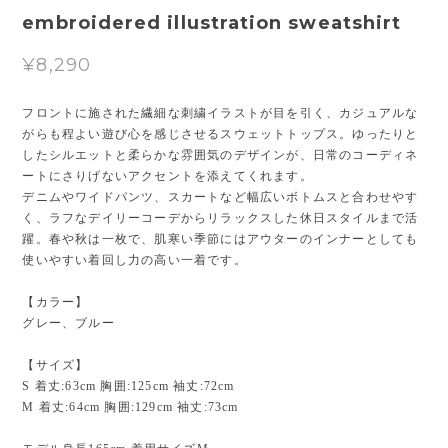
embroidered illustration sweatshirt
¥8,290
フロントに施された繊細な刺繍イラストが目を引く、カジュアルな
がらも程よい遊び心を感じさせるスウェットトップス。ゆったりと
したシルエットと柔らかな雰囲気のデザインが、日常のコーディネ
ートにさりげないアクセントを添えてくれます。
デニムやワイドパンツ、スカートなど幅広いボトムスと合わせやす
く、ラフなデイリーコーデからリラックスした休日スタイルまで活
躍。春や秋は一枚で、肌寒い季節にはアウターのインナーとしても
使いやすい着回し力の高い一着です。
【カラー】
グレー、ブルー
【サイズ】
S 着丈:63cm 胸囲:125cm 袖丈:72cm
M 着丈:64cm 胸囲:129cm 袖丈:73cm