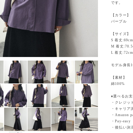
です。
【カラー】
パープル
【サイズ】
S 着丈:69cm
M 着丈:70.5
L 着丈:72cm
モデル身長1
【素材】
綿100%
♦︎選べるお
・クレジットカ
・キャリア決済（
・Amazo
・Pay-easy
・後払い決