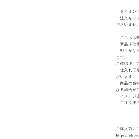
・タイミン
注文キャン
ださいませ
・こちらは
・新品未使
・明らかな
ます。
ご確認後、
・仕入れ工
ざいます。
・商品の色
なる場合が
・イメージ
・ご注文後
—————
ご購入前に
https://alro