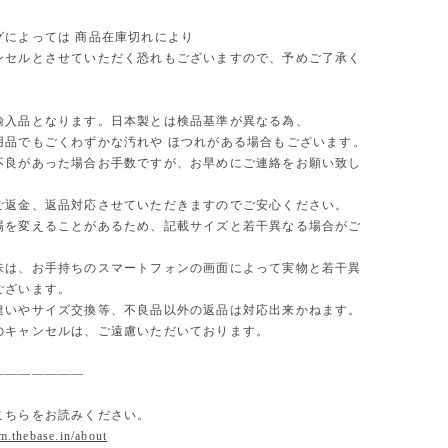
グによっては 商品在庫切れにより
セルとさせていただく恐れもございますので、予めご了承く
。
輸入品となります。日本製とは検品基準が異なる為、
用品でもごくわずかな汚れや ほつれがある場合もございます。
不良があった場合お手数ですが、お早めにご連絡をお願い致し
ご返金、返品対応させていただきますのでご安心ください。
場を変えることがあるため、記載サイズと若干異なる場合がご
味は、お手持ちのスマートフォンの画面によって実物と若干異
ございます。
違いやサイズ交換等、不良品以外の返品は対応出来かねます。
のキャンセルは、ご遠慮いただいております。
———————
こちらをお読みください。
om.thebase.in/about