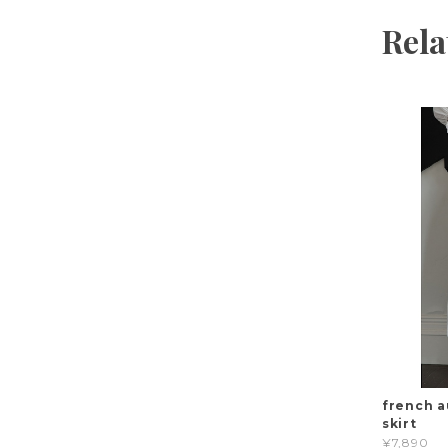
Rela
french a
skirt
¥7,890