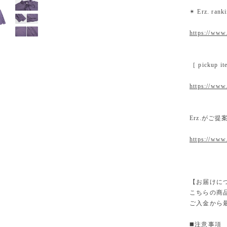
✴︎ Erz. ra
https://www.
［ pickup
https://www.
Erz.がご
https://www
【お届けに
こちらの商
ご入金から
◼️注意事項