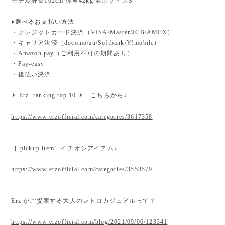
モデル身長162cm 体重42kg 着用サイズS
♦︎選べるお支払い方法
・クレジットカード決済（VISA/Master/JCB/AMEX）
・キャリア決済（docomo/au/Softbank/Y!mobile）
・Amazon pay（ご利用不可の期間あり）
・Pay-easy
・後払い決済
✴︎ Erz. ranking top 10 ✴︎ こちらから↓
https://www.erzofficial.com/categories/3617358
［ pickup item］イチオシアイテム↓
https://www.erzofficial.com/categories/3558579
Erz.がご提案する大人のレトロカジュアルって？
https://www.erzofficial.com/blog/2021/09/06/123341