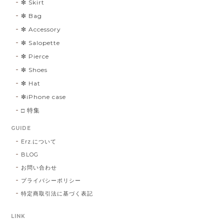
❇︎ Skirt
❇︎ Bag
❇︎ Accessory
❇︎ Salopette
❇︎ Pierce
❇︎ Shoes
❇︎ Hat
❇︎iPhone case
□ 特集
GUIDE
Erz.について
BLOG
お問い合わせ
プライバシーポリシー
特定商取引法に基づく表記
LINK