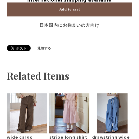
Add to cart
日本国内にお住まいの方向け
通報する
Related Items
wide cargo
stripe long skirt
drawstring wide