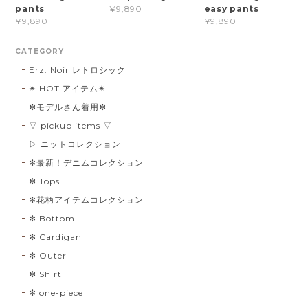
pants
easy pants
¥9,890
¥9,890
¥9,890
CATEGORY
Erz. Noir レトロシック
✴︎ HOT アイテム✴︎
❇︎モデルさん着用❇︎
▽ pickup items ▽
▷ ニットコレクション
❇︎最新！デニムコレクション
❇︎ Tops
❇︎花柄アイテムコレクション
❇︎ Bottom
❇︎ Cardigan
❇︎ Outer
❇︎ Shirt
❇︎ one-piece