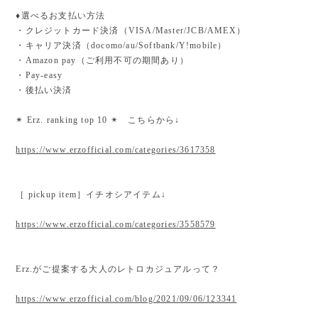
♦︎選べるお支払い方法
・クレジットカード決済（VISA/Master/JCB/AMEX）
・キャリア決済（docomo/au/Softbank/Y!mobile）
・Amazon pay（ご利用不可の期間あり）
・Pay-easy
・後払い決済
✴︎ Erz. ranking top 10 ✴︎ こちらから↓
https://www.erzofficial.com/categories/3617358
［ pickup item］イチオシアイテム↓
https://www.erzofficial.com/categories/3558579
Erz.がご提案する大人のレトロカジュアルって？
https://www.erzofficial.com/blog/2021/09/06/123341