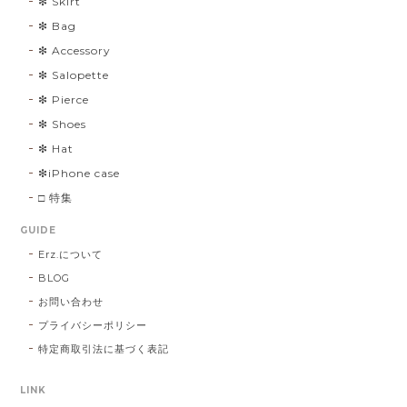
❇︎ Skirt
❇︎ Bag
❇︎ Accessory
❇︎ Salopette
❇︎ Pierce
❇︎ Shoes
❇︎ Hat
❇︎iPhone case
□ 特集
GUIDE
Erz.について
BLOG
お問い合わせ
プライバシーポリシー
特定商取引法に基づく表記
LINK