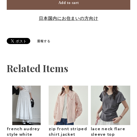
Add to cart
日本国内にお住まいの方向け
通報する
Related Items
french audrey
zip front striped
lace neck flare
style white
shirt jacket
sleeve top