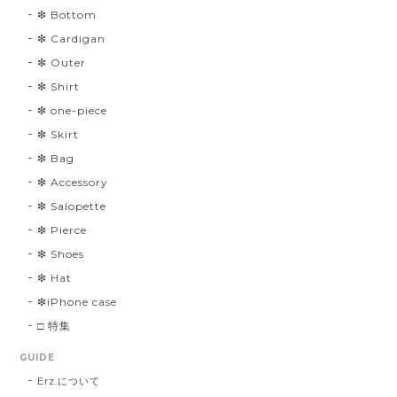
❇︎ Bottom
❇︎ Cardigan
❇︎ Outer
❇︎ Shirt
❇︎ one-piece
❇︎ Skirt
❇︎ Bag
❇︎ Accessory
❇︎ Salopette
❇︎ Pierce
❇︎ Shoes
❇︎ Hat
❇︎iPhone case
□ 特集
GUIDE
Erz.について