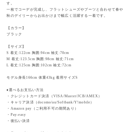
す。
一枚でコーデが完成し、フラットシューズやブーツと合わせて春や
秋のデイリーからお出かけまで幅広く活躍する一着です。
【カラー】
ブラック
【サイズ】
S 着丈:122cm 胸囲:94cm 袖丈:70cm
M 着丈:123.5cm 胸囲:98cm 袖丈:71cm
L 着丈:125cm 胸囲:102cm 袖丈:72cm
モデル身長166cm 体重43kg 着用サイズS
♦︎選べるお支払い方法
・クレジットカード決済（VISA/Master/JCB/AMEX）
・キャリア決済（docomo/au/Softbank/Y!mobile）
・Amazon pay（ご利用不可の期間あり）
・Pay-easy
・後払い決済