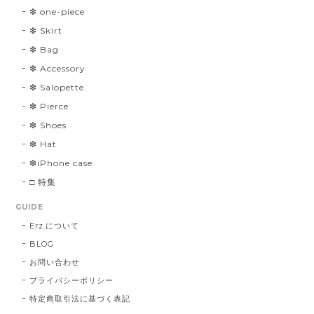
❇︎ one-piece
❇︎ Skirt
❇︎ Bag
❇︎ Accessory
❇︎ Salopette
❇︎ Pierce
❇︎ Shoes
❇︎ Hat
❇︎iPhone case
□ 特集
GUIDE
Erz.について
BLOG
お問い合わせ
プライバシーポリシー
特定商取引法に基づく表記