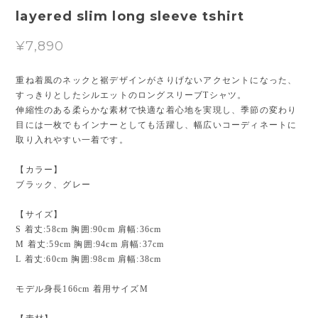
layered slim long sleeve tshirt
¥7,890
重ね着風のネックと裾デザインがさりげないアクセントになった、
すっきりとしたシルエットのロングスリーブTシャツ。
伸縮性のある柔らかな素材で快適な着心地を実現し、季節の変わり
目には一枚でもインナーとしても活躍し、幅広いコーディネートに
取り入れやすい一着です。
【カラー】
ブラック、グレー
【サイズ】
S 着丈:58cm 胸囲:90cm 肩幅:36cm
M 着丈:59cm 胸囲:94cm 肩幅:37cm
L 着丈:60cm 胸囲:98cm 肩幅:38cm
モデル身長166cm 着用サイズM