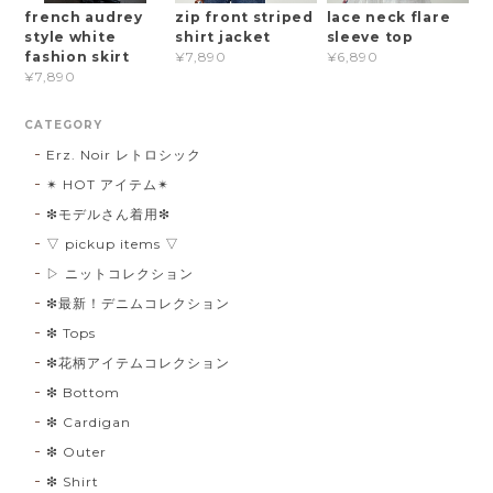
french audrey
zip front striped
lace neck flare
style white
shirt jacket
sleeve top
fashion skirt
¥7,890
¥6,890
¥7,890
CATEGORY
Erz. Noir レトロシック
✴︎ HOT アイテム✴︎
❇︎モデルさん着用❇︎
▽ pickup items ▽
▷ ニットコレクション
❇︎最新！デニムコレクション
❇︎ Tops
❇︎花柄アイテムコレクション
❇︎ Bottom
❇︎ Cardigan
❇︎ Outer
❇︎ Shirt