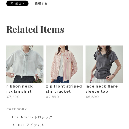
通報する
Related Items
ribbon neck
zip front striped
lace neck flare
raglan shirt
shirt jacket
sleeve top
¥7,490
¥7,890
¥6,890
CATEGORY
Erz. Noir レトロシック
✴︎ HOT アイテム✴︎