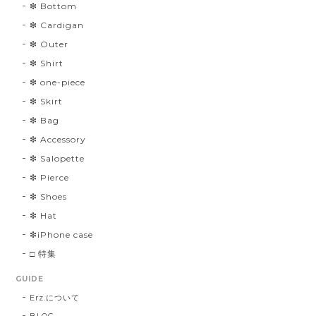
❇︎ Bottom
❇︎ Cardigan
❇︎ Outer
❇︎ Shirt
❇︎ one-piece
❇︎ Skirt
❇︎ Bag
❇︎ Accessory
❇︎ Salopette
❇︎ Pierce
❇︎ Shoes
❇︎ Hat
❇︎iPhone case
□ 特集
GUIDE
Erz.について
BLOG