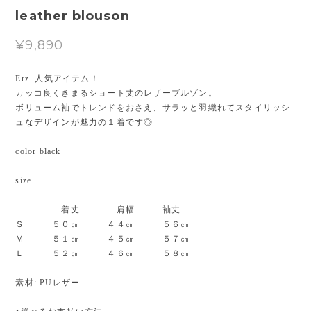
leather blouson
¥9,890
Erz. 人気アイテム！
カッコ良くきまるショート丈のレザーブルゾン。
ボリューム袖でトレンドをおさえ、サラッと羽織れてスタイリッシ
ュなデザインが魅力の１着です◎
color black
size
着丈 肩幅 袖丈
Ｓ ５０㎝ ４４㎝ ５６㎝
Ｍ ５１㎝ ４５㎝ ５７㎝
Ｌ ５２㎝ ４６㎝ ５８㎝
素材: PUレザー