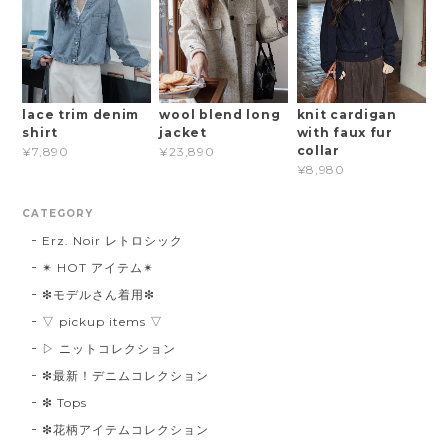
lace trim denim
wool blend long
knit cardigan
shirt
jacket
with faux fur
collar
¥7,890
¥23,890
¥8,980
CATEGORY
Erz. Noir レトロシック
✴︎ HOT アイテム✴︎
❇︎モデルさん着用❇︎
▽ pickup items ▽
▷ ニットコレクション
❇︎最新！デニムコレクション
❇︎ Tops
❇︎花柄アイテムコレクション