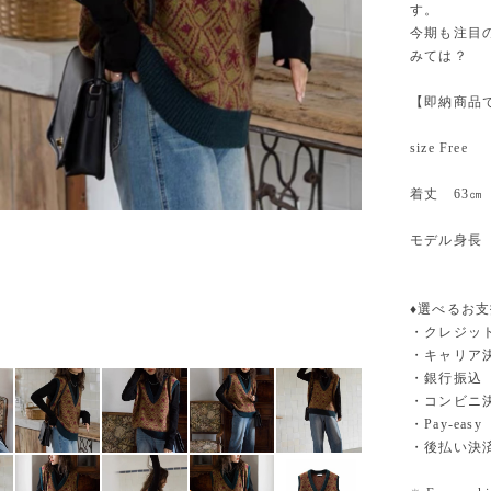
す。
今期も注目
みては？
【即納商品
size Free
着丈 63㎝
モデル身長
♦︎選べるお
・クレジットカ
・キャリア決済（
・銀行振
・コンビニ
・Pay-easy
・後払い決