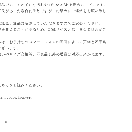
用品でもごくわずかな汚れや ほつれがある場合もございます。
不良があった場合お手数ですが、お早めにご連絡をお願い致し
ご返金、返品対応させていただきますのでご安心ください。
場を変えることがあるため、記載サイズと若干異なる場合がご
味は、お手持ちのスマートフォンの画面によって実物と若干異
ございます。
違いやサイズ交換等、不良品以外の返品は対応出来かねます。
———————
こちらをお読みください。
om.thebase.in/about
059