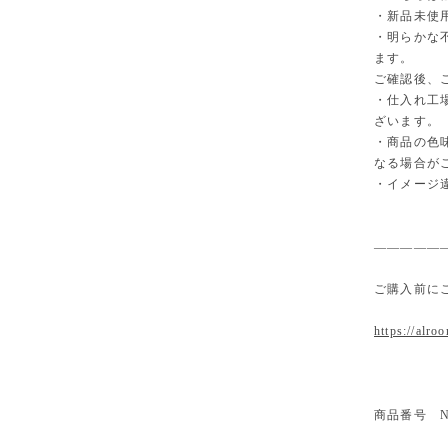
・新品未使
・明らかな
ます。
ご確認後、
・仕入れ工
ざいます。
・商品の色
なる場合が
・イメージ
—————
ご購入前に
https://alro
商品番号 N