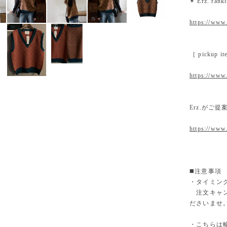
✴︎ Erz. ra
https://www.
［ pickup
https://www.
Erz.がご
https://www
◼️注意事項
・タイミン
注文キャン
ださいませ
・こちらは