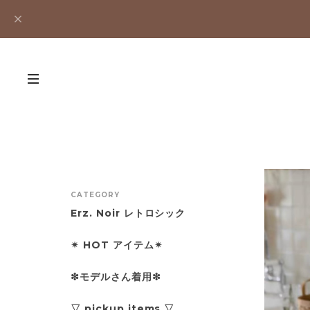
CATEGORY
Erz. Noir レトロシック
✴︎ HOT アイテム✴︎
❇︎モデルさん着用❇︎
▽ pickup items ▽