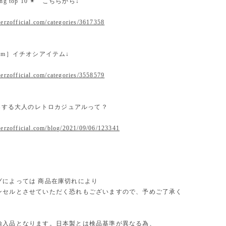
nking top 10 ✴︎ こちらから↓
erzofficial.com/categories/3617358
 item］イチオシアイテム↓
erzofficial.com/categories/3558579
提案する大人のレトロカジュアルって？
.erzofficial.com/blog/2021/09/06/123341
グによっては 商品在庫切れにより
セルとさせていただく恐れもございますので、予めご了承く
。
輸入品となります。日本製とは検品基準が異なる為、