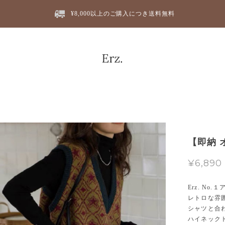
¥8,000以上のご購入につき送料無料
【即納 オ
¥6,890
Erz. No.
レトロな雰
シャツと合
ハイネック