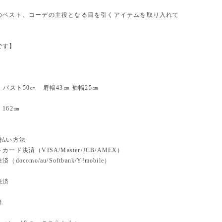
のベスト、コーデの主役となる目を引くアイテムを取り入れて
です】
 バスト50㎝ 肩幅43㎝ 袖幅25㎝
 162㎝
支払い方法
ード決済（VISA/Master/JCB/AMEX）
docomo/au/Softbank/Y!mobile）
込
決済
済