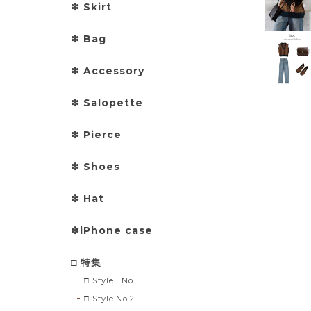
❇︎ Skirt
❇︎ Bag
❇︎ Accessory
❇︎ Salopette
❇︎ Pierce
❇︎ Shoes
❇︎ Hat
❇︎iPhone case
□ 特集
□ Style No.1
□ Style No.2