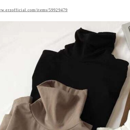
ww.erzofficial.com/items/59929479