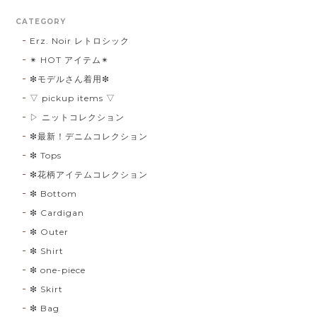
CATEGORY
Erz. Noir レトロシック
✴︎ HOT アイテム✴︎
❇︎モデルさん着用❇︎
▽ pickup items ▽
▷ ニットコレクション
❇︎最新！デニムコレクション
❇︎ Tops
❇︎花柄アイテムコレクション
❇︎ Bottom
❇︎ Cardigan
❇︎ Outer
❇︎ Shirt
❇︎ one-piece
❇︎ Skirt
❇︎ Bag