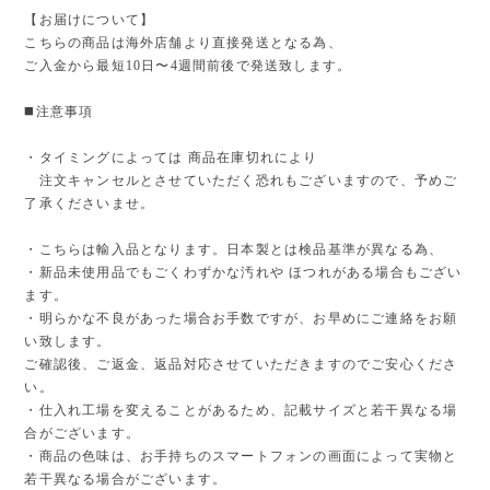
【お届けについて】
こちらの商品は海外店舗より直接発送となる為、
ご入金から最短10日〜4週間前後で発送致します。
◼️注意事項
・タイミングによっては 商品在庫切れにより
注文キャンセルとさせていただく恐れもございますので、予めご
了承くださいませ。
・こちらは輸入品となります。日本製とは検品基準が異なる為、
・新品未使用品でもごくわずかな汚れや ほつれがある場合もござい
ます。
・明らかな不良があった場合お手数ですが、お早めにご連絡をお願
い致します。
ご確認後、ご返金、返品対応させていただきますのでご安心くださ
い。
・仕入れ工場を変えることがあるため、記載サイズと若干異なる場
合がございます。
・商品の色味は、お手持ちのスマートフォンの画面によって実物と
若干異なる場合がございます。