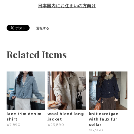
日本国内にお住まいの方向け
通報する
Related Items
lace trim denim
wool blend long
knit cardigan
shirt
jacket
with faux fur
collar
¥7,890
¥23,890
¥8,980