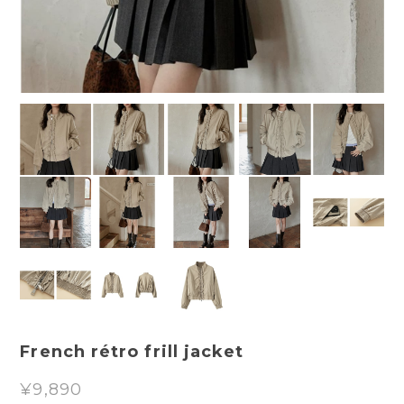
French rétro frill jacket
¥9,890