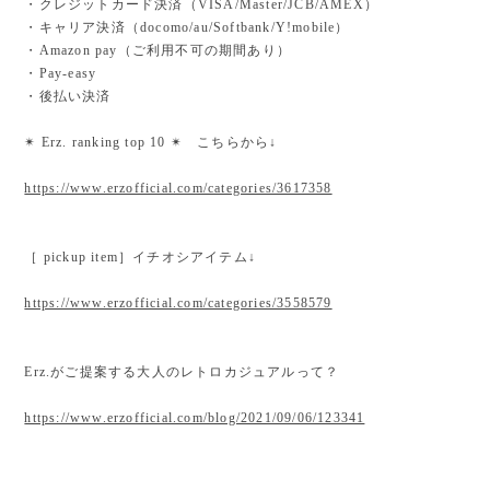
・クレジットカード決済（VISA/Master/JCB/AMEX）
・キャリア決済（docomo/au/Softbank/Y!mobile）
・Amazon pay（ご利用不可の期間あり）
・Pay-easy
・後払い決済
✴︎ Erz. ranking top 10 ✴︎ こちらから↓
https://www.erzofficial.com/categories/3617358
［ pickup item］イチオシアイテム↓
https://www.erzofficial.com/categories/3558579
Erz.がご提案する大人のレトロカジュアルって？
https://www.erzofficial.com/blog/2021/09/06/123341