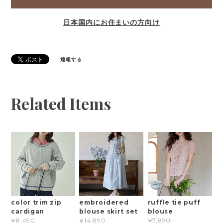
日本国内にお住まいの方向け
通報する
Related Items
color trim zip
embroidered
ruffle tie puff
cardigan
blouse skirt set
blouse
¥8,490
¥14,890
¥7,890