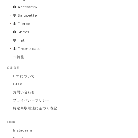
❇︎ Accessory
❇︎ Salopette
❇︎ Pierce
❇︎ Shoes
❇︎ Hat
❇︎iPhone case
□ 特集
GUIDE
Erz.について
BLOG
お問い合わせ
プライバシーポリシー
特定商取引法に基づく表記
LINK
Instagram