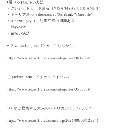
♦︎選べるお支払い方法
・クレジットカード決済（VISA/Master/JCB/AMEX）
・キャリア決済（docomo/au/Softbank/Y!mobile）
・Amazon pay（ご利用不可の期間あり）
・Pay-easy
・後払い決済
✴︎ Erz. ranking top 10 ✴︎ こちらから↓
https://www.erzofficial.com/categories/3617358
［ pickup item］イチオシアイテム↓
https://www.erzofficial.com/categories/3558579
Erz.がご提案する大人のレトロカジュアルって？
https://www.erzofficial.com/blog/2021/09/06/123341