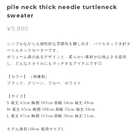
pile neck thick needle turtleneck
sweater
¥9,890
シンプルながらも個性的な雰囲気を醸し出す、パイルネック太針タ
ートルネックセーターです。
ボリューム感のあるデザインと、柔らかい素材が心地よさを提供
し、どんなスタイルにもマッチするアイテムです◎
【カラー】 （画像順）
ブラック、グリーン、ブルー、ホワイト
【サイズ】
S 着丈:63cm 胸囲:105cm 肩幅:54cm 袖丈:49cm
M 着丈:65cm 胸囲:109cm 肩幅:55cm 袖丈:50cm
L 着丈:67cm 胸囲:113cm 肩幅:56cm 袖丈:51cm
モデル身長168cm 着用サイズL