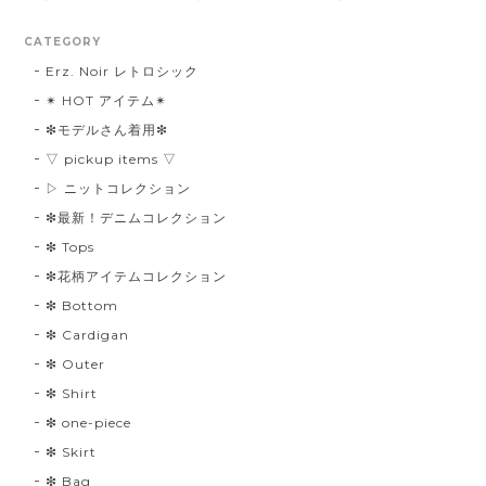
CATEGORY
Erz. Noir レトロシック
✴︎ HOT アイテム✴︎
❇︎モデルさん着用❇︎
▽ pickup items ▽
▷ ニットコレクション
❇︎最新！デニムコレクション
❇︎ Tops
❇︎花柄アイテムコレクション
❇︎ Bottom
❇︎ Cardigan
❇︎ Outer
❇︎ Shirt
❇︎ one-piece
❇︎ Skirt
❇︎ Bag