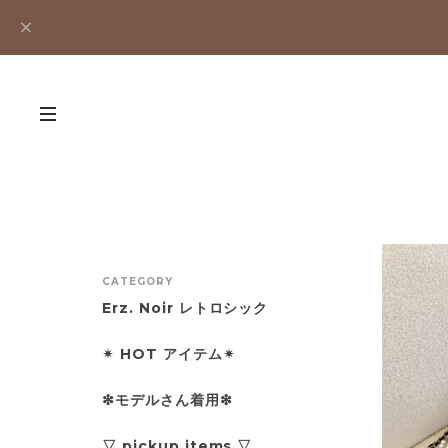
CATEGORY
Erz. Noir レトロシック
✴︎ HOT アイテム✴︎
❇︎モデルさん着用❇︎
▽ pickup items ▽