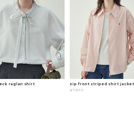
eck raglan shirt
zip front striped shirt jacke
¥7,890