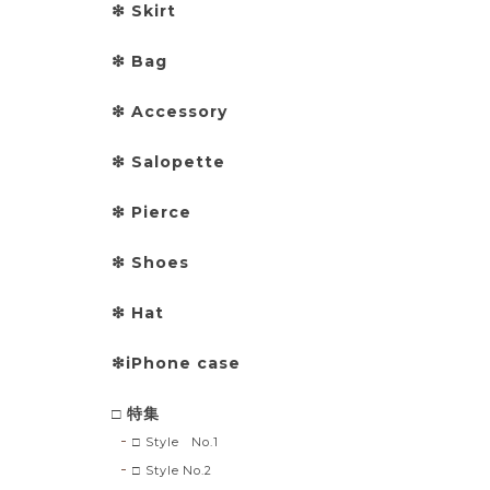
❇︎ Skirt
❇︎ Bag
❇︎ Accessory
❇︎ Salopette
❇︎ Pierce
❇︎ Shoes
❇︎ Hat
❇︎iPhone case
□ 特集
□ Style No.1
□ Style No.2