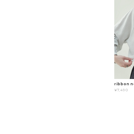
ribbon n
¥7,490