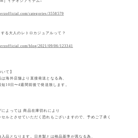
 item］イチオシアイテム↓
erzofficial.com/categories/3558579
提案する大人のレトロカジュアルって？
.erzofficial.com/blog/2021/09/06/123341
ついて】
品は海外店舗より直接発送となる為、
最短10日〜4週間前後で発送致します。
グによっては 商品在庫切れにより
セルとさせていただく恐れもございますので、予めご了承く
。
輸入品となります。日本製とは検品基準が異なる為、