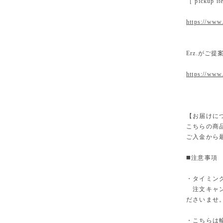
［ pickup
https://www.
Erz.がご
https://www
【お届けに
こちらの商
ご入金から
◼️注意事項
・タイミン
注文キャン
ださいませ
・こちらは