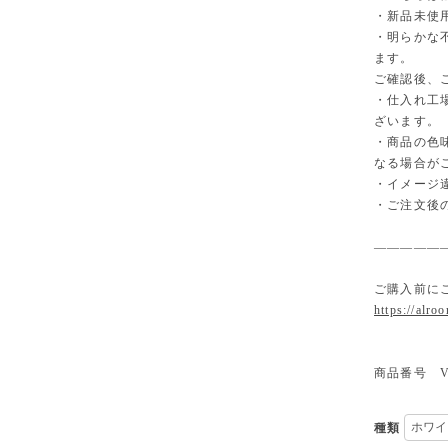
・新品未使
・明らかな
ます。
ご確認後、
・仕入れ工
ざいます。
・商品の色
なる場合が
・イメージ
・ご注文後
—————
ご購入前に
https://alro
商品番号 V
種類