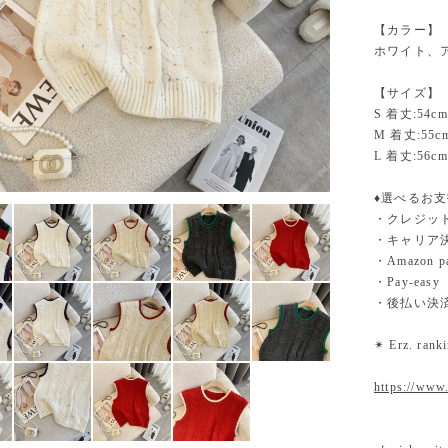
【カラー】
ホワイト、
【サイズ】
S 着丈:54cm
M 着丈:55c
L 着丈:56cm
♦︎選べるお
・クレジットカ
・キャリア決済（
・Amazo
・Pay-easy
・後払い決
✴︎ Erz. ra
https://www.