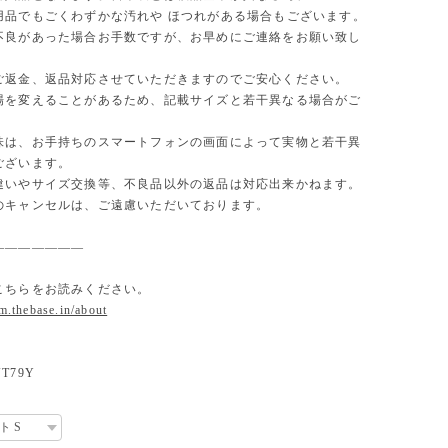
用品でもごくわずかな汚れや ほつれがある場合もございます。
不良があった場合お手数ですが、お早めにご連絡をお願い致し
ご返金、返品対応させていただきますのでご安心ください。
場を変えることがあるため、記載サイズと若干異なる場合がご
味は、お手持ちのスマートフォンの画面によって実物と若干異
ございます。
違いやサイズ交換等、不良品以外の返品は対応出来かねます。
のキャンセルは、ご遠慮いただいております。
———————
こちらをお読みください。
om.thebase.in/about
T79Y