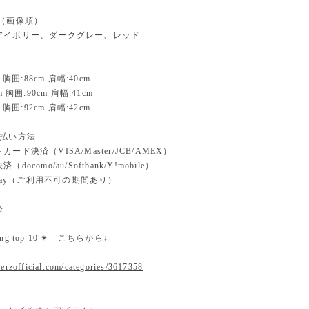
 （画像順）
アイボリー、ダークグレー、レッド
 胸囲:88cm 肩幅:40cm
m 胸囲:90cm 肩幅:41cm
 胸囲:92cm 肩幅:42cm
支払い方法
ード決済（VISA/Master/JCB/AMEX）
docomo/au/Softbank/Y!mobile）
n pay（ご利用不可の期間あり）
済
nking top 10 ✴︎ こちらから↓
erzofficial.com/categories/3617358