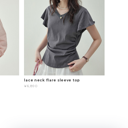
t
lace neck flare sleeve top
¥6,890