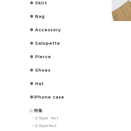
❇︎ Skirt
❇︎ Bag
❇︎ Accessory
❇︎ Salopette
❇︎ Pierce
❇︎ Shoes
❇︎ Hat
❇︎iPhone case
□ 特集
□ Style No.1
□ Style No.2