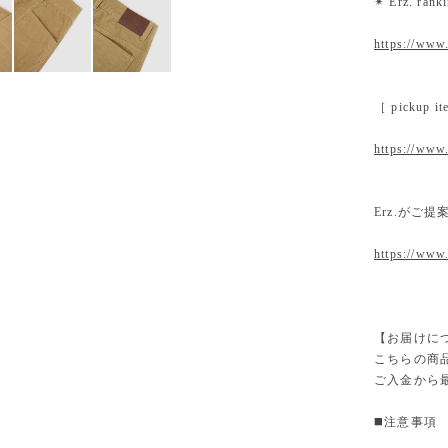
✴︎ Erz. ra
https://www.
［ pickup
https://www.
Erz.がご
https://www
【お届けに
こちらの商
ご入金から
◼️注意事項