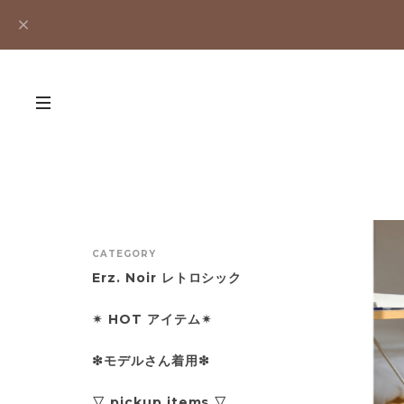
CATEGORY
Erz. Noir レトロシック
✴︎ HOT アイテム✴︎
❇︎モデルさん着用❇︎
▽ pickup items ▽