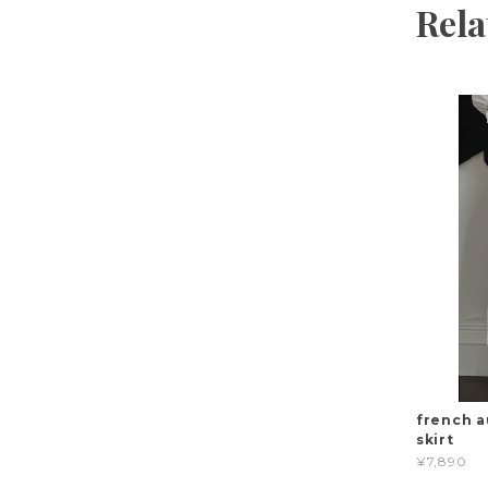
Rela
french a
skirt
¥7,890