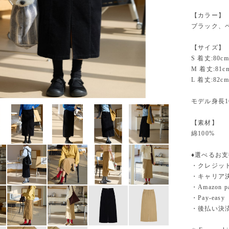
【カラー】
ブラック、
【サイズ】
S 着丈:80c
M 着丈:81c
L 着丈:82c
モデル身長16
【素材】
綿100%
♦︎選べるお
・クレジットカ
・キャリア決済（
・Amazo
・Pay-easy
・後払い決