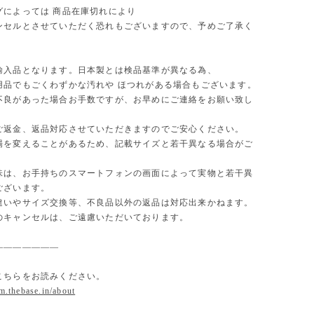
グによっては 商品在庫切れにより
セルとさせていただく恐れもございますので、予めご了承く
。
輸入品となります。日本製とは検品基準が異なる為、
用品でもごくわずかな汚れや ほつれがある場合もございます。
不良があった場合お手数ですが、お早めにご連絡をお願い致し
ご返金、返品対応させていただきますのでご安心ください。
場を変えることがあるため、記載サイズと若干異なる場合がご
味は、お手持ちのスマートフォンの画面によって実物と若干異
ございます。
違いやサイズ交換等、不良品以外の返品は対応出来かねます。
のキャンセルは、ご遠慮いただいております。
———————
こちらをお読みください。
om.thebase.in/about