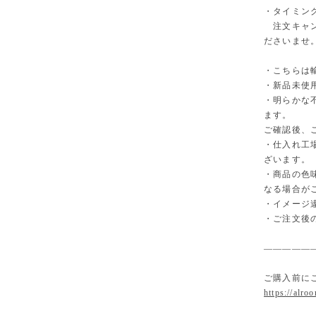
・タイミン
注文キャン
ださいませ
・こちらは
・新品未使
・明らかな
ます。
ご確認後、
・仕入れ工
ざいます。
・商品の色
なる場合が
・イメージ
・ご注文後
—————
ご購入前に
https://alro