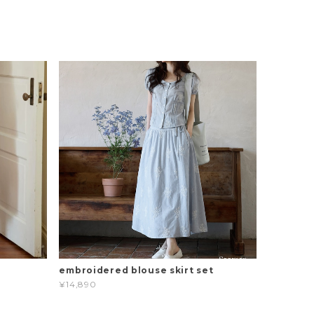
embroidered blouse skirt set
¥14,890