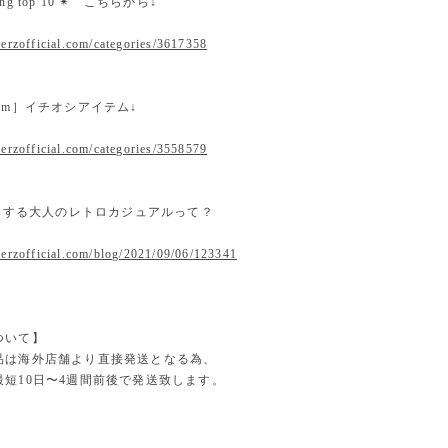
nking top 10 ✴︎ こちらから↓
erzofficial.com/categories/3617358
 item］イチオシアイテム↓
erzofficial.com/categories/3558579
提案する大人のレトロカジュアルって？
.erzofficial.com/blog/2021/09/06/123341
ついて】
品は海外店舗より直接発送となる為、
最短10日〜4週間前後で発送致します。