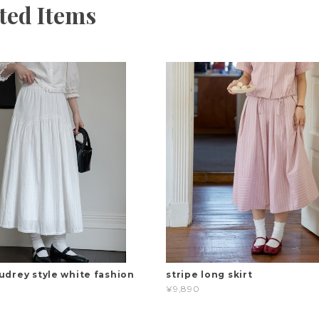
ted Items
udrey style white fashion
stripe long skirt
¥9,890