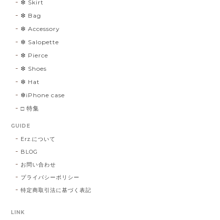
❇︎ Skirt
❇︎ Bag
❇︎ Accessory
❇︎ Salopette
❇︎ Pierce
❇︎ Shoes
❇︎ Hat
❇︎iPhone case
□ 特集
GUIDE
Erz.について
BLOG
お問い合わせ
プライバシーポリシー
特定商取引法に基づく表記
LINK