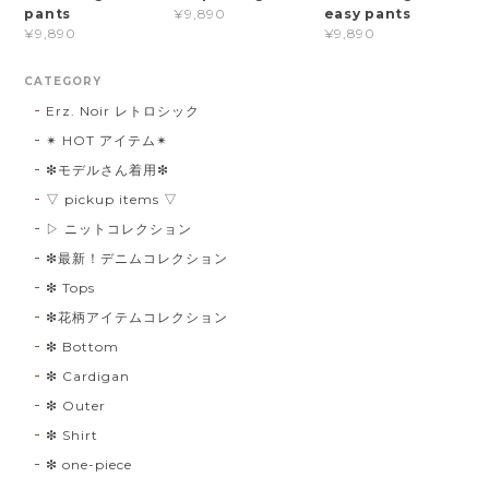
pants
easy pants
¥9,890
¥9,890
¥9,890
CATEGORY
Erz. Noir レトロシック
✴︎ HOT アイテム✴︎
❇︎モデルさん着用❇︎
▽ pickup items ▽
▷ ニットコレクション
❇︎最新！デニムコレクション
❇︎ Tops
❇︎花柄アイテムコレクション
❇︎ Bottom
❇︎ Cardigan
❇︎ Outer
❇︎ Shirt
❇︎ one-piece