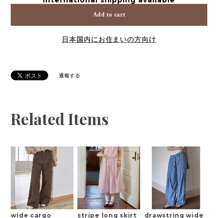
Add to cart
日本国内にお住まいの方向け
通報する
Related Items
wide cargo
stripe long skirt
drawstring wide