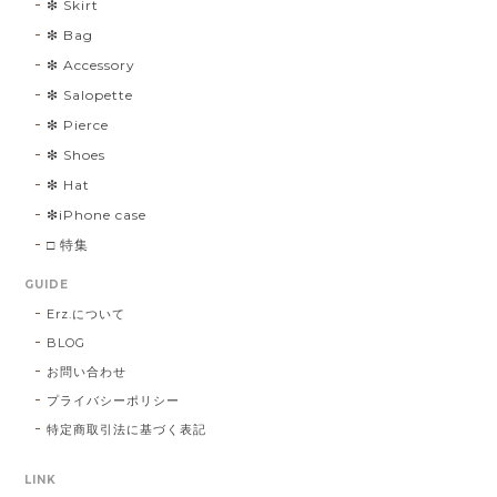
❇︎ Skirt
❇︎ Bag
❇︎ Accessory
❇︎ Salopette
❇︎ Pierce
❇︎ Shoes
❇︎ Hat
❇︎iPhone case
□ 特集
GUIDE
Erz.について
BLOG
お問い合わせ
プライバシーポリシー
特定商取引法に基づく表記
LINK