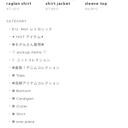
raglan shirt
shirt jacket
sleeve top
¥7,490
¥7,890
¥6,890
CATEGORY
Erz. Noir レトロシック
✴︎ HOT アイテム✴︎
❇︎モデルさん着用❇︎
▽ pickup items ▽
▷ ニットコレクション
❇︎最新！デニムコレクション
❇︎ Tops
❇︎花柄アイテムコレクション
❇︎ Bottom
❇︎ Cardigan
❇︎ Outer
❇︎ Shirt
❇︎ one-piece