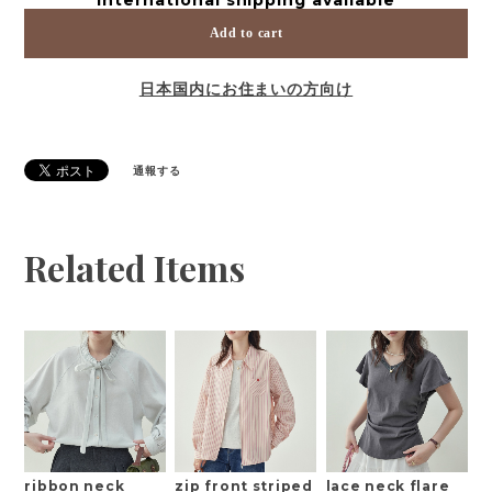
Add to cart
日本国内にお住まいの方向け
通報する
Related Items
ribbon neck
zip front striped
lace neck flare