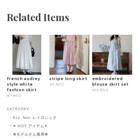
Related Items
french audrey
stripe long skirt
embroidered
style white
blouse skirt set
¥9,890
fashion skirt
¥14,890
¥7,890
CATEGORY
Erz. Noir レトロシック
✴︎ HOT アイテム✴︎
❇︎モデルさん着用❇︎