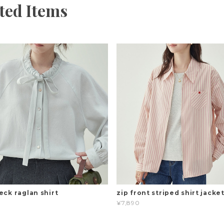
ted Items
eck raglan shirt
zip front striped shirt jacke
¥7,890