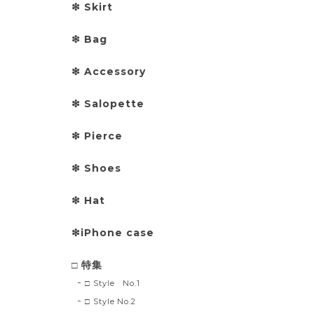
❇︎ Skirt
❇︎ Bag
❇︎ Accessory
❇︎ Salopette
❇︎ Pierce
❇︎ Shoes
❇︎ Hat
❇︎iPhone case
□ 特集
□ Style No.1
□ Style No.2