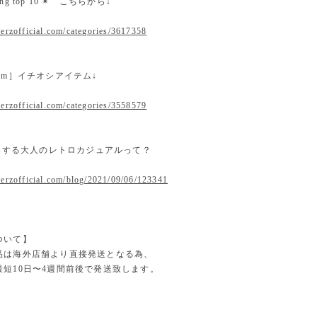
nking top 10 ✴︎ こちらから↓
erzofficial.com/categories/3617358
 item］イチオシアイテム↓
erzofficial.com/categories/3558579
提案する大人のレトロカジュアルって？
.erzofficial.com/blog/2021/09/06/123341
ついて】
品は海外店舗より直接発送となる為、
最短10日〜4週間前後で発送致します。