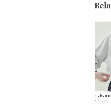
Rela
ribbon n
¥7,490