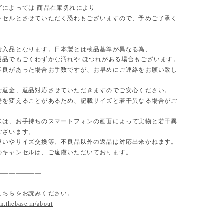
グによっては 商品在庫切れにより
セルとさせていただく恐れもございますので、予めご了承く
。
輸入品となります。日本製とは検品基準が異なる為、
用品でもごくわずかな汚れや ほつれがある場合もございます。
不良があった場合お手数ですが、お早めにご連絡をお願い致し
ご返金、返品対応させていただきますのでご安心ください。
場を変えることがあるため、記載サイズと若干異なる場合がご
味は、お手持ちのスマートフォンの画面によって実物と若干異
ございます。
違いやサイズ交換等、不良品以外の返品は対応出来かねます。
のキャンセルは、ご遠慮いただいております。
———————
こちらをお読みください。
om.thebase.in/about