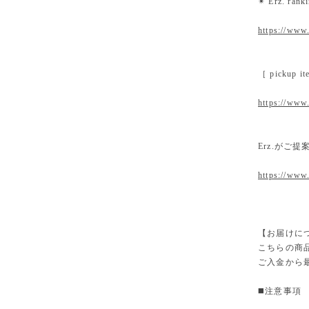
✴︎ Erz. ra
https://www.
［ pickup
https://www.
Erz.がご
https://www
【お届けに
こちらの商
ご入金から
◼️注意事項