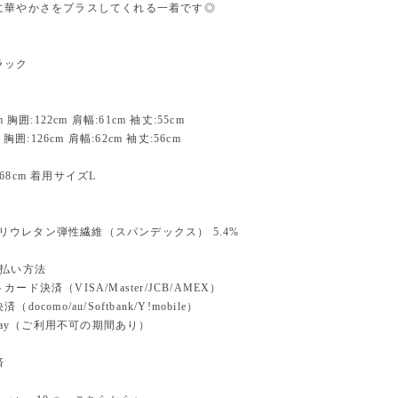
に華やかさをプラスしてくれる一着です◎
ラック
m 胸囲:122cm 肩幅:61cm 袖丈:55cm
 胸囲:126cm 肩幅:62cm 袖丈:56cm
68cm 着用サイズL
% ポリウレタン弾性繊維（スパンデックス） 5.4%
支払い方法
ード決済（VISA/Master/JCB/AMEX）
docomo/au/Softbank/Y!mobile）
n pay（ご利用不可の期間あり）
済