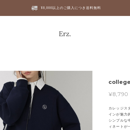
¥8,000以上のご購入につき送料無料
colleg
¥8,790
カレッジス
インが魅力
シンプルな
ィネートが