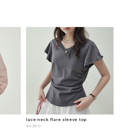
t
lace neck flare sleeve top
¥6,890