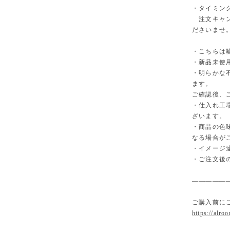
・タイミン
注文キャン
ださいませ
・こちらは
・新品未使
・明らかな
ます。
ご確認後、
・仕入れ工
ざいます。
・商品の色
なる場合が
・イメージ
・ご注文後
—————
ご購入前に
https://alro