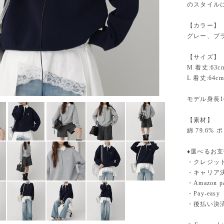
のスタイル
【カラー】
グレー、ブ
【サイズ】
M 着丈:63c
L 着丈:64cm
モデル身長1
【素材】
綿 79.6
♦︎選べるお
・クレジットカ
・キャリア決済（
・Amazo
・Pay-easy
・後払い決