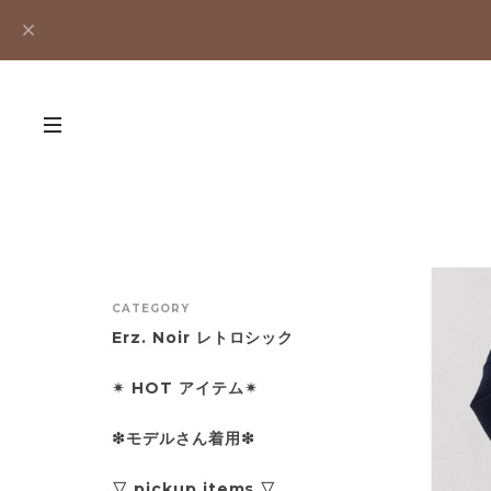
CATEGORY
Erz. Noir レトロシック
✴︎ HOT アイテム✴︎
❇︎モデルさん着用❇︎
▽ pickup items ▽