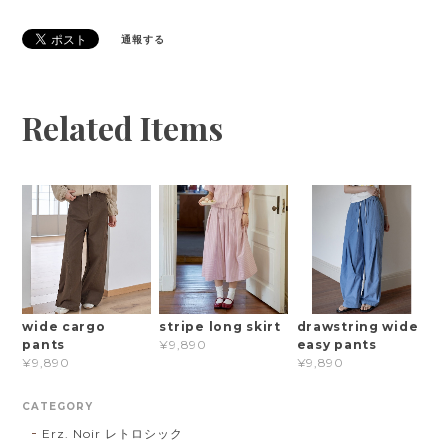
通報する
Related Items
wide cargo
stripe long skirt
drawstring wide
pants
easy pants
¥9,890
¥9,890
¥9,890
CATEGORY
Erz. Noir レトロシック